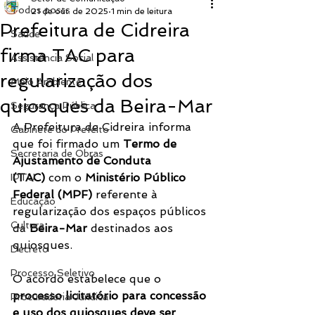
Todos posts
21 de out. de 2025
1 min de leitura
Prefeitura de Cidreira
Saúde
firma TAC para
Assistência Social
regularização dos
Meio Ambiente
quiosques da Beira-Mar
Segurança Pública
A Prefeitura de Cidreira informa 
Gabinete do Prefeito
que foi firmado um 
Termo de 
Secretaria de Obras
Ajustamento de Conduta 
(TAC)
 com o 
Ministério Público 
IPTU
Federal (MPF)
 referente à 
Educação
regularização dos espaços públicos 
Cultura
da 
Beira-Mar
 destinados aos 
quiosques.
Decreto
Processo Seletivo
O acordo estabelece que o 
processo licitatório para concessão 
Procuradoria Jurídica
e uso dos quiosques deve ser 