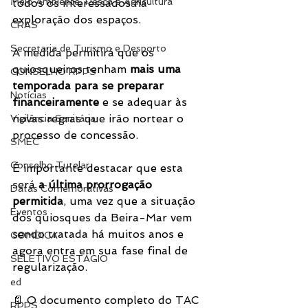
Meio Ambiente, Pesca e Agricultura
todos os interessados na 
exploração dos espaços.
CRAS
Secretaria de Turismo e Desporto
A medida permitirá que os 
quiosqueiros tenham 
mais uma 
CONSELHO RPPS
temporada para se preparar 
Notícias
financeiramente
 e se adequar às 
novas regras que irão nortear o 
Vigilância Sanitária
processo de concessão.
SMEC
Conselho Tutelar
É importante destacar que esta 
será 
a última prorrogação 
Datas Comemorativas
permitida
, uma vez que a situação 
Eventos
dos quiosques da Beira-Mar vem 
sendo tratada há muitos anos e 
COMDICA
agora entra em sua fase final de 
SELETIVO ESTÁGIO
regularização.
ed
📄 O documento completo do TAC 
RPPS