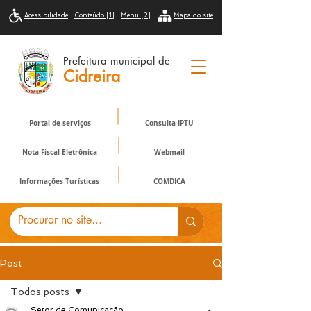
Acessibilidade
Conteúdo [1]
Menu [2]
Mapa do site
Prefeitura municipal de
Cidreira
Portal de serviços
Consulta IPTU
Nota Fiscal Eletrônica
Webmail
Informações Turísticas
COMDICA
Post
Todos posts
Setor de Comunicação