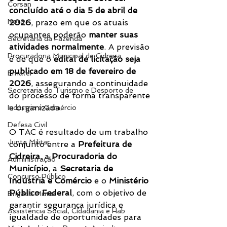
Corsan
concluído até o dia 5 de abril de 
Nota
2026
, prazo em que os atuais 
ocupantes poderão 
manter suas 
Secretaria da Fazenda
atividades normalmente
. A previsão 
Procuradoria Municipal de Cidreira
é de que o 
edital de licitação seja 
publicado em 18 de fevereiro de 
Emater
2026
, assegurando a continuidade 
Secretaria do Turismo e Desporto de
do processo de forma transparente 
e organizada.
Indústria e Comércio
Defesa Civil
O TAC é resultado de um trabalho 
Junta Militar
conjunto entre a 
Prefeitura de 
Cidreira
, a 
Procuradoria do 
Administração
Município
, a 
Secretaria de 
Concurso Público
Indústria e Comércio
 e o 
Ministério 
Público Federal
, com o objetivo de 
Brigada Militar
garantir segurança jurídica e 
Assistência Social, Cidadania e Hab
igualdade de oportunidades para 