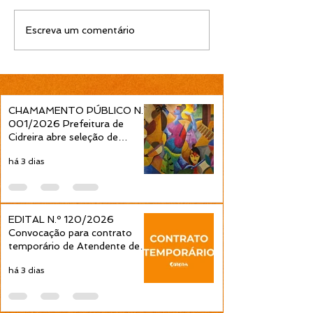
Escreva um comentário
CHAMAMENTO PÚBLICO N.º
001/2026 Prefeitura de
Cidreira abre seleção de
projetos culturais pela Política
há 3 dias
Nacional Aldir Blanc
EDITAL N.º 120/2026
Convocação para contrato
temporário de Atendente de
Educação Infantil é publicada
há 3 dias
pela Prefeitura de Cidreira