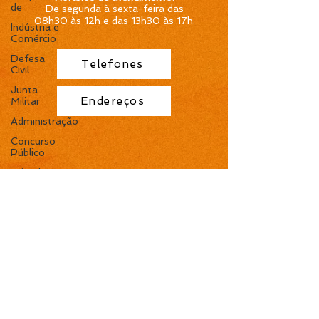
de
De segunda à sexta-feira das
08h30 às 12h e das 13h30 às 17h
.
Indústria e
Comércio
Defesa
Telefones
Civil
Junta
Endereços
Militar
Administração
Concurso
Público
Brigada
Militar
Assistência
Social,
Cidadania
e Hab
Meio
Ambiente,
Pesca e
Agricultura
TOPO
CRAS