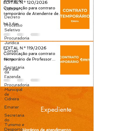
Educação
EDITAL N.º 120/2026
Convocação para contrato
Cultura
temporário de Atendente de
Decreto
Educação Infantil é publicada
há 3 dias
pela Prefeitura de Cidreira
Processo
Seletivo
Procuradoria
Jurídica
EDITAL N.º 119/2026
Corsan
Convocação para contrato
temporário de Professor
Nota
Ensino Fundamental 1ª a 4ª
Secretaria
há 3 dias
Séries é publicada pela
da
Prefeitura de Cidreira
Fazenda
Procuradoria
Municipal
de
Cidreira
Emater
Expediente
Secretaria
do
Turismo e
Desporto
Horários de atendimento: