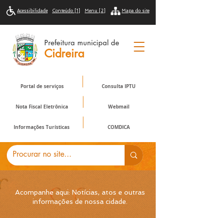
Acessibilidade
Conteúdo [1]
Menu [2]
Mapa do site
Prefeitura municipal de
Cidreira
Portal de serviços
Consulta IPTU
Nota Fiscal Eletrônica
Webmail
Informações Turísticas
COMDICA
Acompanhe aqui: Notícias, atos e outras
informações de nossa cidade.