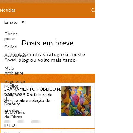
Notícias
Emater
Todos
posts
Posts em breve
Saúde
Explore outras categorias neste
Assistência
blog ou volte mais tarde.
Social
Meio
Ambiente
Segurança
Pública
CHAMAMENTO PÚBLICO N.º
Gabinete
001/2026 Prefeitura de
do
Cidreira abre seleção de
Prefeito
projetos culturais pela Política
há 3 dias
Nacional Aldir Blanc
Secretaria
de Obras
IPTU