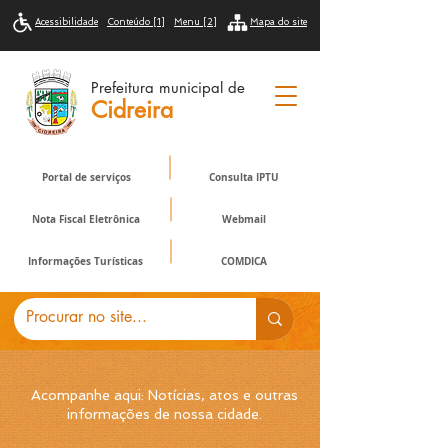
Acessibilidade
Conteúdo [1]
Menu [2]
Mapa do site
Prefeitura municipal de
Cidreira
Portal de serviços
Consulta IPTU
Nota Fiscal Eletrônica
Webmail
Informações Turísticas
COMDICA
Acompanhe aqui: Notícias, atos e outras
informações de nossa cidade.