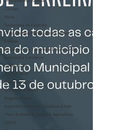
Procuradoria Jurídica
Corsan
Nota
Secretaria da Fazenda
Procuradoria Municipal de Cidreira
Emater
Secretaria do Turismo e Desporto de
Indústria e Comércio
Defesa Civil
Junta Militar
Administração
Concurso Público
Brigada Militar
Assistência Social, Cidadania e Hab
Meio Ambiente, Pesca e Agricultura
CRAS