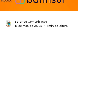
Setor de Comunicação
13 de mar. de 2025
1 min de leitura
VEM AÍ A 14ª CHOCOPRAIA
E A 10ª FEIRA DO LIVRO 🍫📚
Chocopraia e Feira do Livro, de 15 a 20
de abril.