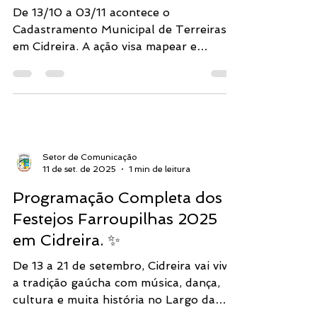
Terreiras
De 13/10 a 03/11 acontece o
Cadastramento Municipal de Terreiras
em Cidreira. A ação visa mapear e
fortalecer as casas de matriz africana e
organizar a Festa de Iemanjá 2026.
Solicite sua ficha com o COMPOT ou na
Diretoria de Cultura.
Setor de Comunicação
11 de set. de 2025
1 min de leitura
Programação Completa dos
Festejos Farroupilhas 2025
em Cidreira. ✨
De 13 a 21 de setembro, Cidreira vai viver
a tradição gaúcha com música, dança,