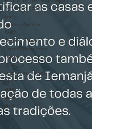
Secretaria de Turismo e Desporto
CONSELHO RPPS
Notícias
Vigilância Sanitária
SMEC
Conselho Tutelar
Datas Comemorativas
Eventos
COMDICA
SELETIVO ESTÁGIO
ed
RPPS
SEDEP
SEDEP