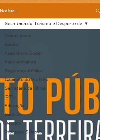
Notícias
Secretaria do Turismo e Desporto de
Todos posts
Saúde
Assistência Social
Meio Ambiente
Segurança Pública
Gabinete do Prefeito
Secretaria de Obras
IPTU
Educação
Cultura
Decreto
Processo Seletivo