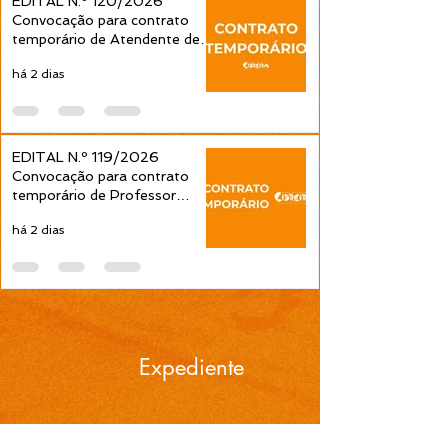
EDITAL N.º 120/2026
Convocação para contrato
temporário de Atendente de
Educação Infantil é publicada
há 2 dias
pela Prefeitura de Cidreira
EDITAL N.º 119/2026
Convocação para contrato
temporário de Professor
Ensino Fundamental 1ª a 4ª
há 2 dias
Séries é publicada pela
Prefeitura de Cidreira
Expediente
Horários de atendimento: