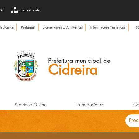
2]
Mapa do site
letrônica
Webmail
Licenciamento Ambiental
Informações Turísticas
C
Prefeitura municipal de
Cidreira
Serviços Online
Transparência
Co