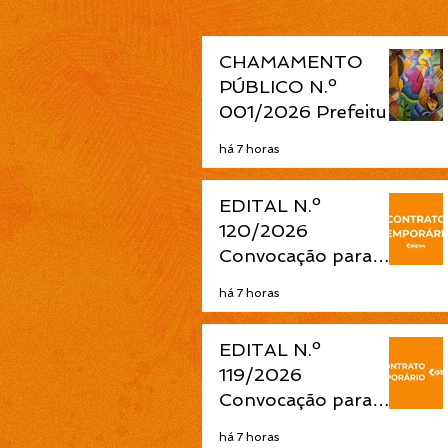
CHAMAMENTO
PÚBLICO N.º
001/2026 Prefeitura
de Cidreira abre
há 7 horas
seleção de projetos
culturais pela Política
EDITAL N.º
Nacional Aldir Blanc
120/2026
Convocação para
contrato temporário
há 7 horas
de Atendente de
Educação Infantil é
EDITAL N.º
publicada pela
119/2026
Prefeitura de
Convocação para
Cidreira
contrato temporário
há 7 horas