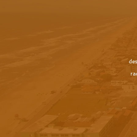
des
ra