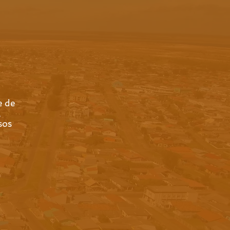
e de
,
sos