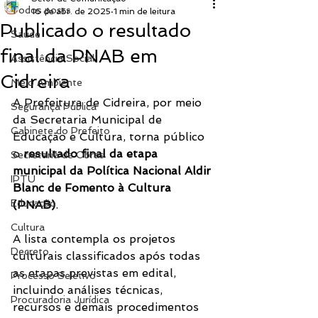
Todos posts
16 de abr. de 2025
1 min de leitura
Publicado o resultado
Saúde
final da PNAB em
Assistência Social
Cidreira
Meio Ambiente
A Prefeitura de Cidreira, por meio 
Segurança Pública
da Secretaria Municipal de 
Gabinete do Prefeito
Educação e Cultura, torna público 
o 
resultado final da etapa 
Secretaria de Obras
municipal da Política Nacional Aldir 
IPTU
Blanc de Fomento à Cultura 
Educação
(PNAB)
.
Cultura
A lista contempla os projetos 
Decreto
culturais classificados após todas 
as etapas previstas em edital, 
Processo Seletivo
incluindo análises técnicas, 
Procuradoria Jurídica
recursos e demais procedimentos 