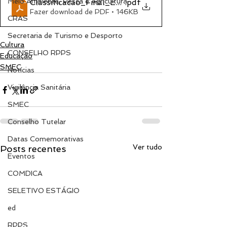
Meio Ambiente, Pesca e Agricultura
Classificacao_Final_EDITAL 03 viva oficial
.pdf
Fazer download de PDF • 146KB
CRAS
Secretaria de Turismo e Desporto
Cultura
CONSELHO RPPS
Educação
SMEC
Notícias
Vigilância Sanitária
SMEC
Conselho Tutelar
Datas Comemorativas
Ver tudo
Posts recentes
Eventos
COMDICA
SELETIVO ESTÁGIO
ed
RPPS