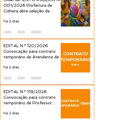
pela Prefeitura de
001/2026 Prefeitura de
Cidreira
Cidreira abre seleção de
projetos culturais pela Política
há 2 dias
Nacional Aldir Blanc
EDITAL N.º 120/2026
Convocação para contrato
temporário de Atendente de
Educação Infantil é publicada
há 2 dias
pela Prefeitura de Cidreira
EDITAL N.º 119/2026
Convocação para contrato
temporário de Professor
Ensino Fundamental 1ª a 4ª
há 2 dias
Séries é publicada pela
Prefeitura de Cidreira