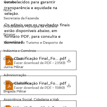
estabelecidos para garantir 
Corsan
transparência e equidade na 
Nota
seleção.
Secretaria da Fazenda
Os editais com os resultados finais 
Procuradoria Municipal de Cidreira
estão disponíveis abaixo, em 
Emater
formato PDF, para consulta e 
download:
Secretaria do Turismo e Desporto de
Indústria e Comércio
Classificação Final_Fomento 01 - Oficial
.pdf
Defesa Civil
Fazer download de PDF • 235KB
Junta Militar
Administração
Classificação Final_Fomento 002 oficial
.pdf
Concurso Público
Fazer download de PDF • 158KB
Brigada Militar
Assistência Social, Cidadania e Hab