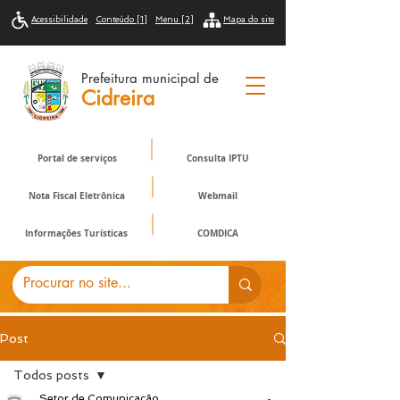
Acessibilidade
Conteúdo [1]
Menu [2]
Mapa do site
Prefeitura municipal de
Cidreira
Portal de serviços
Consulta IPTU
Nota Fiscal Eletrônica
Webmail
Informações Turísticas
COMDICA
Post
Todos posts
Setor de Comunicação