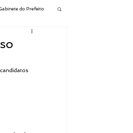
Gabinete do Prefeito
ivo
rso
Municipal de Cidreira
 candidatos 
l
Junta Militar
 e Hab
CONSELHO RPPS