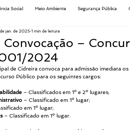
ência Social
Meio Ambiente
Segurança Pública
de jan. de 2025
1 min de leitura
Educação
Cultura
Decreto
Processo Selet
de Convocação – Concu
 001/2024
san
Nota
Secretaria da Fazenda
Procuradoria 
ipal de Cidreira convoca para admissão imediata os
urso Público para os seguintes cargos:
ismo e Desporto de
Indústria e Comércio
Defesa Civi
abilidade
 – Classificados em 1º e 2º lugares;
istrativo
 – Classificado em 1º lugar;
Público
Brigada Militar
Assistência Social, Cidadania
assificado em 1º lugar;
os
 – Classificado em 1º lugar.
tura
CRAS
Secretaria de Turismo e Desporto