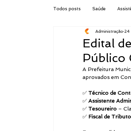
Todos posts
Saúde
Assist
Administração
24 
Secretaria de Obras
IPTU
Edital 
Público
Procuradoria Jurídica
Cor
A Prefeitura Munic
aprovados em Conc
Emater
Secretaria do Tur
✅ 
Técnico de Cont
✅ 
Assistente Admin
Administração
Concurso 
✅ 
Tesoureiro
 – Cl
✅ 
Fiscal de Tribut
Meio Ambiente, Pesca e Agricul