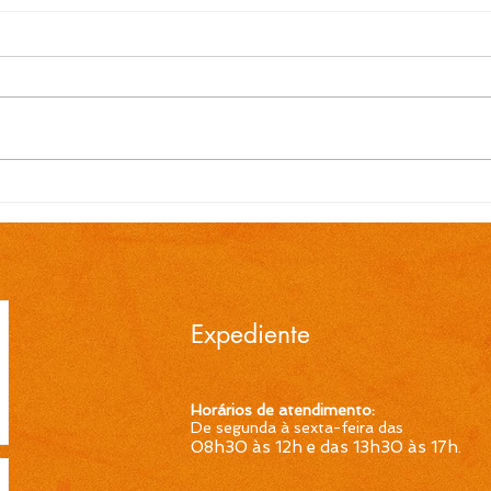
EDITAL N.º 112/2026
EDIT
Homologação da
Clas
classificação final do
Proc
Processo Seletivo
Simp
Simplificado 095/2026 é
publ
publicada pela Prefeitura
de C
Expediente
de Cidreira
Horários de atendimento:
De segunda à sexta-feira das
08h30 às 12h e das 13h30 às 17h
.