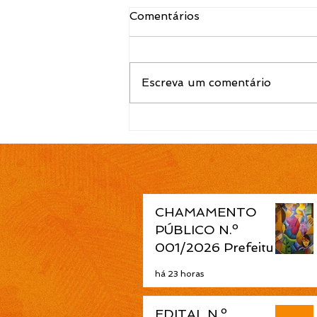
Comentários
Escreva um comentário
EDITAL N.º 116/2026
Prefeitura de Cidreira
prorroga validade do
Processo Seletivo
Simplificado 052/2025
CHAMAMENTO
PÚBLICO N.º
001/2026 Prefeitura
de Cidreira abre
há 23 horas
seleção de projetos
culturais pela Política
EDITAL N.º