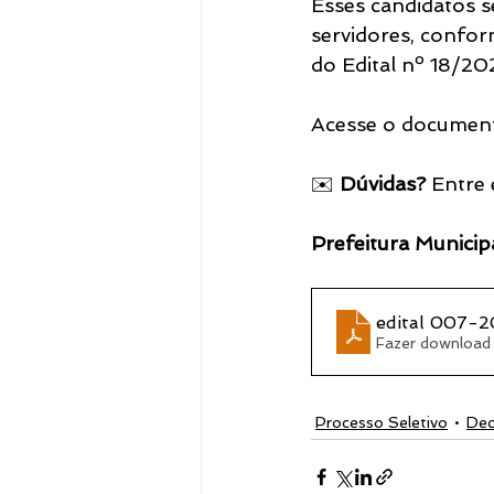
Esses candidatos 
servidores, confor
do Edital nº 18/2
Notícias
Acesse o document
✉️ 
Dúvidas?
 Entre
Prefeitura Municip
edital 007-
Fazer download
Processo Seletivo
Dec