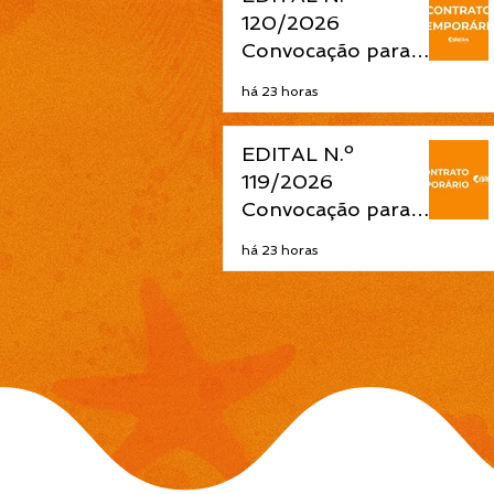
Nacional Aldir Blanc
120/2026
Convocação para
contrato temporário
há 23 horas
de Atendente de
Educação Infantil é
EDITAL N.º
publicada pela
119/2026
Prefeitura de
Convocação para
Cidreira
contrato temporário
há 23 horas
de Professor Ensino
Fundamental 1ª a 4ª
Séries é publicada
pela Prefeitura de
Cidreira