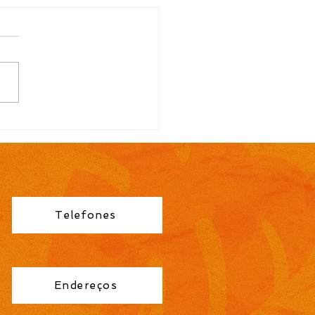
AL N.º 111/2026
sificação preliminar do
esso Seletivo
lificado 095/2026 é
icada pela Prefeitura
idreira
Telefones
Endereços