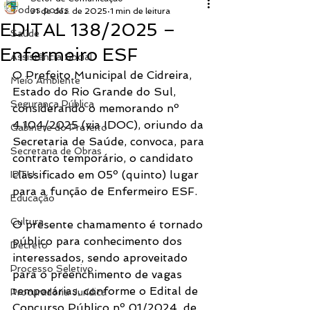
Todos posts
31 de dez. de 2025
1 min de leitura
EDITAL 138/2025 –
Saúde
Enfermeiro ESF
Assistência Social
O Prefeito Municipal de Cidreira, 
Meio Ambiente
Estado do Rio Grande do Sul, 
Segurança Pública
considerando o memorando nº 
4.104/2025 (via IDOC), oriundo da 
Gabinete do Prefeito
Secretaria de Saúde, convoca, para 
Secretaria de Obras
contrato temporário, o candidato 
classificado em 05º (quinto) lugar 
IPTU
para a função de Enfermeiro ESF.
Educação
Cultura
O presente chamamento é tornado 
público para conhecimento dos 
Decreto
interessados, sendo aproveitado 
Processo Seletivo
para o preenchimento de vagas 
temporárias, conforme o Edital de 
Procuradoria Jurídica
Concurso Público nº 01/2024, de 