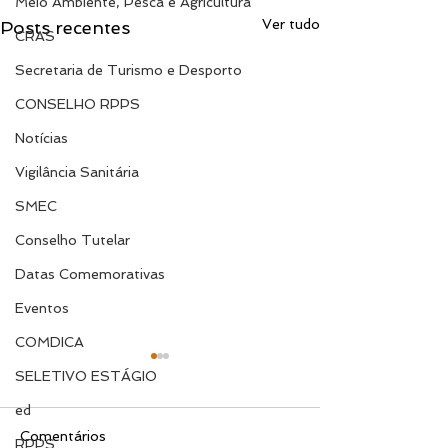
Meio Ambiente, Pesca e Agricultura
Ver tudo
Posts recentes
CRAS
Secretaria de Turismo e Desporto
CONSELHO RPPS
Notícias
Vigilância Sanitária
SMEC
Conselho Tutelar
Datas Comemorativas
Eventos
COMDICA
SELETIVO ESTÁGIO
ed
Comentários
RPPS