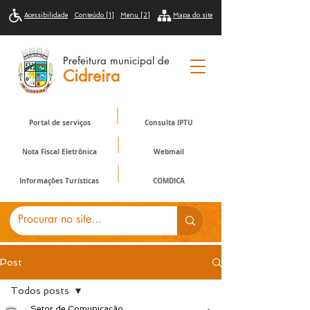
Acessibilidade
Conteúdo [1]
Menu [2]
Mapa do site
Prefeitura municipal de
Cidreira
Portal de serviços
Consulta IPTU
Nota Fiscal Eletrônica
Webmail
Informações Turísticas
COMDICA
Post
Todos posts
Setor de Comunicação