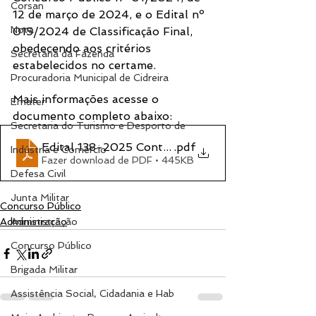
Corsan
12 de março de 2024, e o Edital nº 
Nota
015/2024 de Classificação Final, 
obedecendo aos critérios 
Secretaria da Fazenda
estabelecidos no certame.
Procuradoria Municipal de Cidreira
Mais informações acesse o 
Emater
documento completo abaixo:
Secretaria do Turismo e Desporto de
Edital 138-2025 Contrato Temporário
.pdf
Indústria e Comércio
Fazer download de PDF • 445KB
Defesa Civil
Junta Militar
Concurso Público
Administração
Administração
Concurso Público
Brigada Militar
Assistência Social, Cidadania e Hab