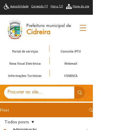
Acessibilidade
Conteúdo [1]
Menu [2]
Mapa do site
Prefeitura municipal de
Cidreira
Portal de serviços
Consulta IPTU
Nota Fiscal Eletrônica
Webmail
Informações Turísticas
COMDICA
Post
Todos posts
Administração