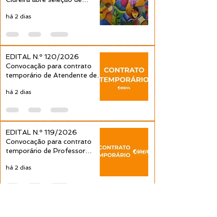
projetos culturais pela Política
há 2 dias
Nacional Aldir Blanc
EDITAL N.º 120/2026
Convocação para contrato
temporário de Atendente de
Educação Infantil é publicada
há 2 dias
pela Prefeitura de Cidreira
EDITAL N.º 119/2026
Convocação para contrato
temporário de Professor
Ensino Fundamental 1ª a 4ª
há 2 dias
Séries é publicada pela
Prefeitura de Cidreira