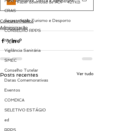
Meio Ambiente, Pesca e Agricultura
Fazer download de PDF • 427KB
CRAS
Secretaria de Turismo e Desporto
Concurso Público
Administração
CONSELHO RPPS
Notícias
Vigilância Sanitária
SMEC
Conselho Tutelar
Ver tudo
Posts recentes
Datas Comemorativas
Eventos
COMDICA
SELETIVO ESTÁGIO
ed
RPPS