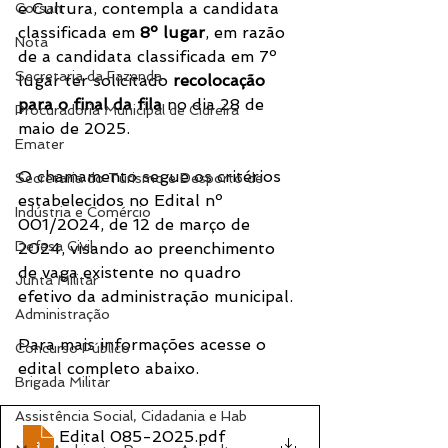
e Cultura, contempla a candidata 
Corsan
classificada em 
8º lugar
, em razão 
Nota
de a candidata classificada em 7º 
Secretaria da Fazenda
lugar ter solicitado 
recolocação 
para o final da fila
 no dia 28 de 
Procuradoria Municipal de Cidreira
maio de 2025.
Emater
O chamamento segue os critérios 
Secretaria do Turismo e Desporto de
estabelecidos no Edital nº 
Indústria e Comércio
001/2024, de 12 de março de 
Defesa Civil
2024, visando ao preenchimento 
de vaga existente no quadro 
Junta Militar
efetivo da administração municipal.
Administração
Para mais informações acesse o 
Concurso Público
edital completo abaixo.
Brigada Militar
Assistência Social, Cidadania e Hab
Edital 085-2025
.pdf