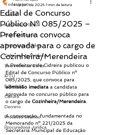
Todos posts
4 de jun. de 2025
1 min de leitura
Edital de Concurso
Saúde
Público Nº 085/2025 –
Assistência Social
Prefeitura convoca
Meio Ambiente
aprovada para o cargo de
Segurança Pública
Cozinheira/Merendeira
Gabinete do Prefeito
A Prefeitura de Cidreira publicou o 
Secretaria de Obras
Edital de Concurso Público nº 
IPTU
085/2025, que convoca para 
Educação
admissão imediata
 a candidata 
aprovada no concurso público para 
Cultura
o cargo de 
Cozinheira/Merendeira
.
Decreto
A convocação, fundamentada no 
Processo Seletivo
Memorando nº 221/2025 da 
Procuradoria Jurídica
Secretaria Municipal de Educação 