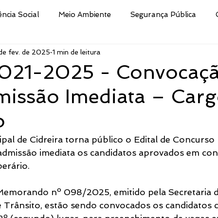
ência Social
Meio Ambiente
Segurança Pública
de fev. de 2025
1 min de leitura
Educação
Cultura
Decreto
Processo Selet
021-2025 - Convocaç
missão Imediata – Carg
san
Nota
Secretaria da Fazenda
Procuradoria 
o
ismo e Desporto de
Indústria e Comércio
Defesa Civi
ipal de Cidreira torna público o Edital de Concurso
admissão imediata os candidatos aprovados em con
erário.
Público
Brigada Militar
Assistência Social, Cidadania
emorando nº 098/2025, emitido pela Secretaria d
 Trânsito, estão sendo convocados os candidatos cl
tura
CRAS
Secretaria de Turismo e Desporto