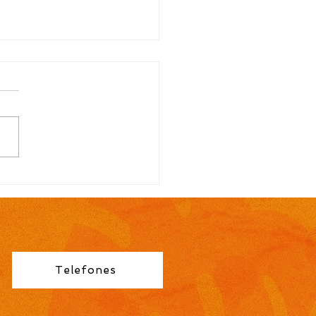
TAL N.º 113/2026
ocação para contrato
orário de Professor
no Fundamental 1ª a
éries é publicada pela
eitura de Cidreira
Telefones