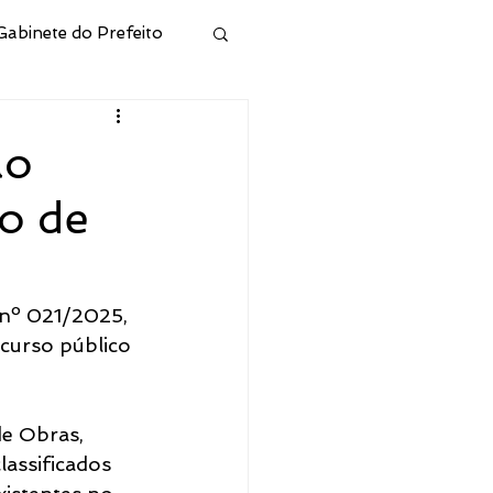
Gabinete do Prefeito
ivo
ão
o de
Municipal de Cidreira
l
Junta Militar
 nº 021/2025, 
curso público 
 e Hab
e Obras, 
assificados 
CONSELHO RPPS