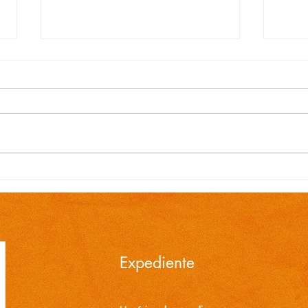
EDITAL N.º 119/2026
EDI
Convocação para contrato
Conv
temporário de Professor
temp
Ensino Fundamental 1ª a
Ensi
4ª Séries é publicada pela
4ª S
Prefeitura de Cidreira
Pref
Expediente