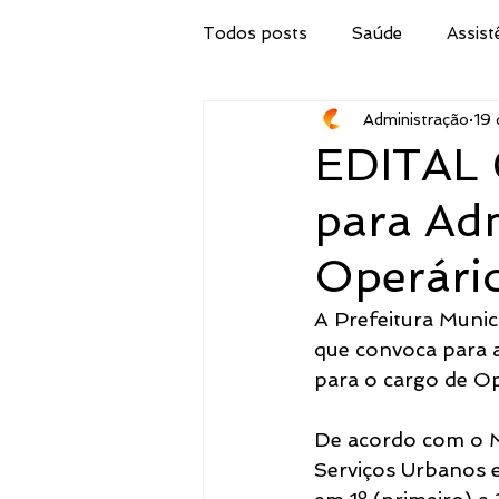
Todos posts
Saúde
Assist
Administração
19 
Secretaria de Obras
IPTU
EDITAL 
para Ad
Procuradoria Jurídica
Cor
Operári
Emater
Secretaria do Tur
A Prefeitura Munic
que convoca para 
para o cargo de Op
Administração
Concurso 
De acordo com o M
Serviços Urbanos e
Meio Ambiente, Pesca e Agricul