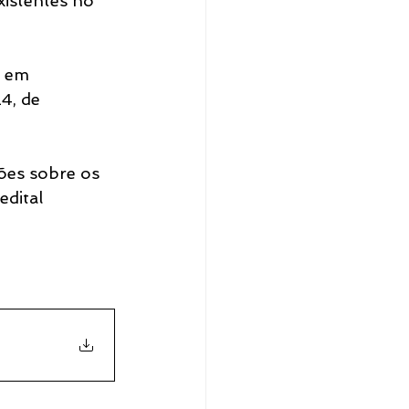
xistentes no 
o em 
4, de 
ões sobre os 
dital 