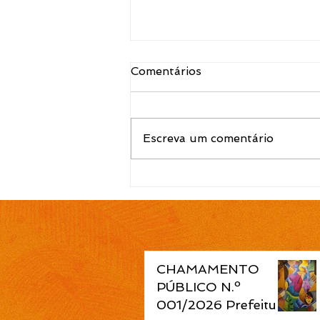
Comentários
Escreva um comentário
EDITAL N.º 120/2026
Convocação para contrato
temporário de Atendente
de Educação Infantil é
publicada pela Prefeitura
de Cidreira
CHAMAMENTO
PÚBLICO N.º
001/2026 Prefeitura