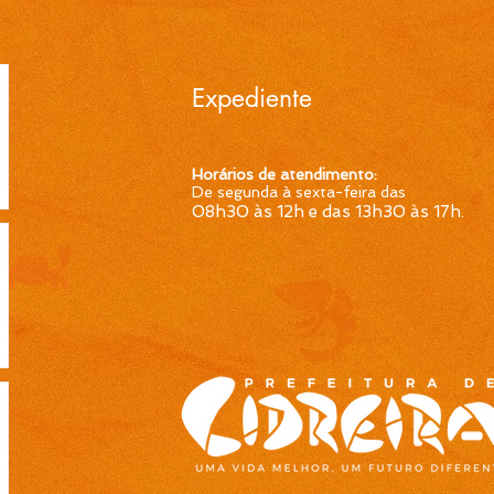
temporário de Professor
temp
Ensino Fundamental 1ª a
Ensi
4ª Séries é publicada pela
4ª S
Prefeitura de Cidreira
Pref
Expediente
Horários de atendimento:
De segunda à sexta-feira das
08h30 às 12h e das 13h30 às 17h
.