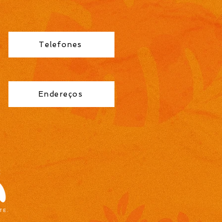
orário de Professor
no Fundamental 1ª a
éries é publicada pela
eitura de Cidreira
Telefones
Endereços