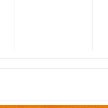
EDITAL N.º 119/2026
EDI
Convocação para contrato
Conv