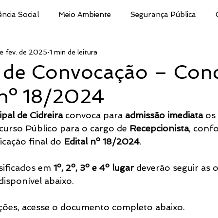
ência Social
Meio Ambiente
Segurança Pública
e fev. de 2025
1 min de leitura
Educação
Cultura
Decreto
Processo Selet
al de Convocação – Con
 nº 18/2024
san
Nota
Secretaria da Fazenda
Procuradoria 
pal de Cidreira
 convoca para 
admissão imediata
 os
urso Público para o cargo de 
Recepcionista
, conf
ismo e Desporto de
Indústria e Comércio
Defesa Civi
ficação final do 
Edital nº 18/2024
.
sificados em 
1º, 2º, 3º e 4º lugar
 deverão seguir as 
Público
Brigada Militar
Assistência Social, Cidadania
 disponível abaixo.
ções, acesse o documento completo abaixo.
tura
CRAS
Secretaria de Turismo e Desporto