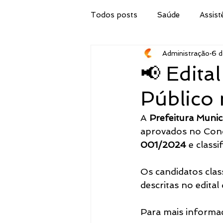
Todos posts
Saúde
Assist
Administração
6 d
Secretaria de Obras
IPTU
📢 Edit
Público
Procuradoria Jurídica
Cor
A 
Prefeitura Munici
aprovados no Conc
Emater
Secretaria do Tur
001/2024
 e classi
Os candidatos clas
Administração
Concurso 
descritas no edital
Para mais informa
Meio Ambiente, Pesca e Agricul