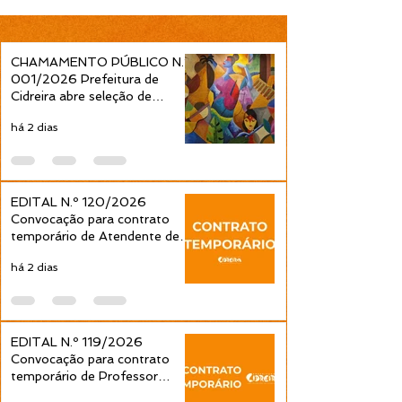
Professor Ensino
Professor Ens
Fundamental 1ª a 4ª
Fundamental 1ª
Séries é publicada pela
Séries é public
CHAMAMENTO PÚBLICO N.º
Prefeitura de Cidreira
Prefeitura de C
001/2026 Prefeitura de
Cidreira abre seleção de
projetos culturais pela Política
há 2 dias
Nacional Aldir Blanc
EDITAL N.º 120/2026
Convocação para contrato
temporário de Atendente de
Educação Infantil é publicada
há 2 dias
pela Prefeitura de Cidreira
EDITAL N.º 119/2026
Convocação para contrato
temporário de Professor
Ensino Fundamental 1ª a 4ª