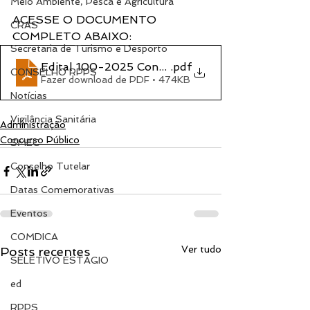
Meio Ambiente, Pesca e Agricultura
ACESSE O DOCUMENTO 
CRAS
COMPLETO ABAIXO:
Secretaria de Turismo e Desporto
Edital 100-2025 Concurso Público
.pdf
CONSELHO RPPS
Fazer download de PDF • 474KB
Notícias
Vigilância Sanitária
Administração
Concurso Público
SMEC
Conselho Tutelar
Datas Comemorativas
Eventos
COMDICA
Ver tudo
Posts recentes
SELETIVO ESTÁGIO
ed
RPPS