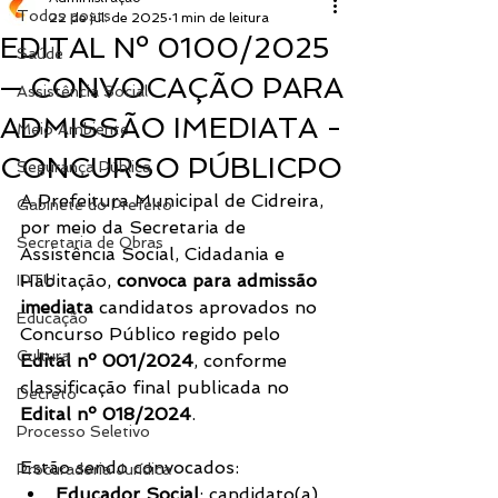
Todos posts
22 de jul. de 2025
1 min de leitura
EDITAL Nº 0100/2025
Saúde
— CONVOCAÇÃO PARA
Assistência Social
ADMISSÃO IMEDIATA -
Meio Ambiente
CONCURSO PÚBLICPO
Segurança Pública
A Prefeitura Municipal de Cidreira, 
Gabinete do Prefeito
por meio da Secretaria de 
Secretaria de Obras
Assistência Social, Cidadania e 
Habitação, 
convoca para admissão 
IPTU
imediata
 candidatos aprovados no 
Educação
Concurso Público regido pelo 
Cultura
Edital nº 001/2024
, conforme 
classificação final publicada no 
Decreto
Edital nº 018/2024
.
Processo Seletivo
Estão sendo convocados:
Procuradoria Jurídica
Educador Social
: candidato(a) 