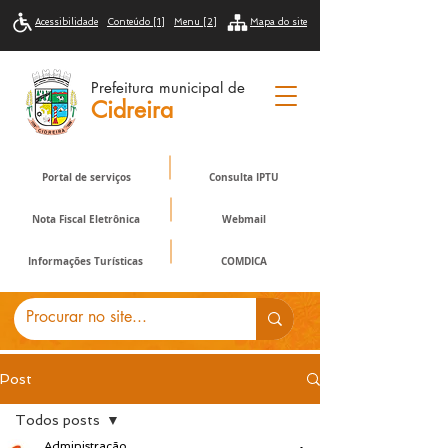
Acessibilidade
Conteúdo [1]
Menu [2]
Mapa do site
Prefeitura municipal de
Cidreira
Portal de serviços
Consulta IPTU
Nota Fiscal Eletrônica
Webmail
Informações Turísticas
COMDICA
Post
Todos posts
Administração