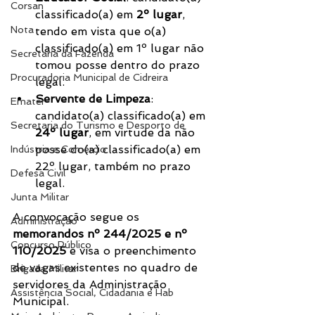
Corsan
classificado(a) em 
2º lugar
, 
Nota
tendo em vista que o(a) 
classificado(a) em 1º lugar não 
Secretaria da Fazenda
tomou posse dentro do prazo 
Procuradoria Municipal de Cidreira
legal.
Servente de Limpeza
: 
Emater
candidato(a) classificado(a) em 
Secretaria do Turismo e Desporto de
24º lugar
, em virtude da não 
posse do(a) classificado(a) em 
Indústria e Comércio
22º lugar, também no prazo 
Defesa Civil
legal.
Junta Militar
A convocação segue os 
Administração
memorandos nº 244/2025 e nº 
Concurso Público
110/2025
 e visa o preenchimento 
de vagas existentes no quadro de 
Brigada Militar
servidores da Administração 
Assistência Social, Cidadania e Hab
Municipal.