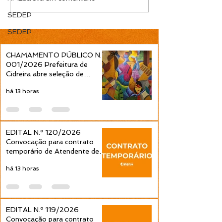
FMSS
Conselho de
SEDEP
Administração
– Eleição de
SEDEP
Representante
Servidores
CHAMAMENTO PÚBLICO N.º
001/2026 Prefeitura de
Cidreira abre seleção de
projetos culturais pela Política
há 13 horas
Nacional Aldir Blanc
EDITAL N.º 120/2026
Convocação para contrato
temporário de Atendente de
Educação Infantil é publicada
há 13 horas
pela Prefeitura de Cidreira
EDITAL N.º 119/2026
Convocação para contrato