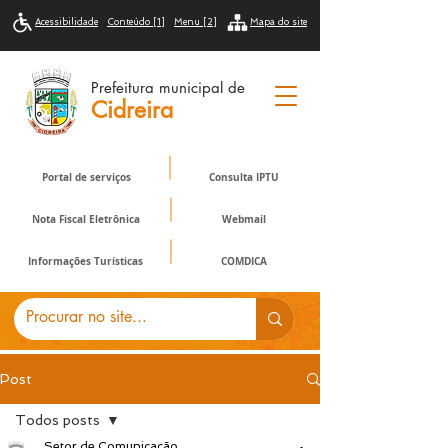
Acessibilidade
Conteúdo [1]
Menu [2]
Mapa do site
Prefeitura municipal de
Cidreira
Portal de serviços
Consulta IPTU
Nota Fiscal Eletrônica
Webmail
Informações Turísticas
COMDICA
Post
Todos posts
Setor de Comunicação