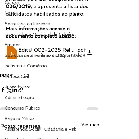
Corsan
026/2019
, e apresenta a lista dos 
Nota
candidatos habilitados ao pleito.
Secretaria da Fazenda
Mais informações acesse o 
Procuradoria Municipal de Cidreira
documento completo abaixo:
Emater
Edital 002-2025 Relatório dos inscritos
.pdf
Secretaria do Turismo e Desporto de
Fazer download de PDF • 294KB
Indústria e Comércio
RPPS
Defesa Civil
Junta Militar
Administração
Concurso Público
Brigada Militar
Ver tudo
Posts recentes
Assistência Social, Cidadania e Hab