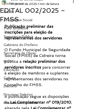
Todos posts
17 de out. de 2025
1 min de leitura
EDITAL 002/2025 –
Saúde
FMSS
Assistência Social
Publicação preliminar das 
Meio Ambiente
inscrições para eleição de 
Segurança Pública
representantes dos servidores
Gabinete do Prefeito
O Fundo Municipal de Seguridade 
Secretaria de Obras
Social (FMSS) de Cidreira torna 
pública a 
relação preliminar dos 
IPTU
servidores inscritos
 para concorrer 
Educação
à eleição de membros e suplentes 
Cultura
representantes dos servidores no 
Conselho do FMSS.
Decreto
Processo Seletivo
A publicação segue as disposições 
da 
Lei Complementar nº 019/2010
, 
Procuradoria Jurídica
alterada pela 
Lei Complementar nº 