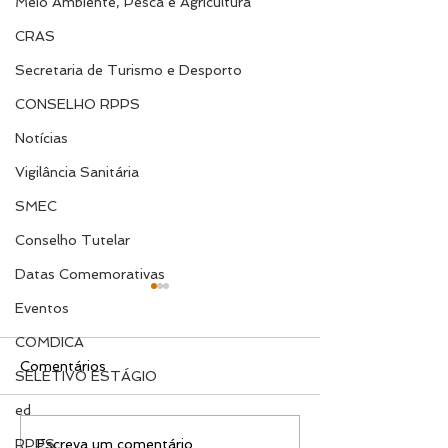
Meio Ambiente, Pesca e Agricultura
CRAS
Secretaria de Turismo e Desporto
CONSELHO RPPS
Notícias
Vigilância Sanitária
SMEC
Conselho Tutelar
Datas Comemorativas
Eventos
COMDICA
Comentários
SELETIVO ESTÁGIO
ed
EDITAL 003/2025 –
EDITAL Nº 00
Escreva um comentário
RPPS