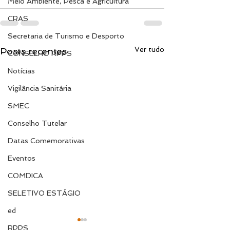
Meio Ambiente, Pesca e Agricultura
CRAS
Secretaria de Turismo e Desporto
Ver tudo
Posts recentes
CONSELHO RPPS
Notícias
Vigilância Sanitária
SMEC
Conselho Tutelar
Datas Comemorativas
Eventos
COMDICA
SELETIVO ESTÁGIO
ed
RPPS