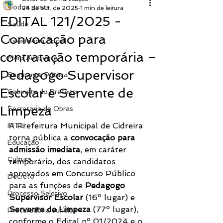
Todos posts
24 de out. de 2025
1 min de leitura
EDITAL 121/2025 -
Saúde
Convocação para
Assistência Social
contratação temporária –
Meio Ambiente
Pedagogo Supervisor
Segurança Pública
Escolar e Servente de
Gabinete do Prefeito
Limpeza
Secretaria de Obras
A Prefeitura Municipal de Cidreira 
IPTU
torna pública a 
convocação para 
Educação
admissão imediata
, em caráter 
Cultura
temporário, dos candidatos 
aprovados em Concurso Público 
Decreto
para as funções de 
Pedagogo 
Processo Seletivo
Supervisor Escolar
 (16º lugar) e 
Servente de Limpeza
 (77º lugar), 
Procuradoria Jurídica
conforme o Edital nº 01/2024 e o 