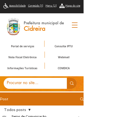
Acessibilidade
Conteúdo [1]
Menu [2]
Mapa do site
Prefeitura municipal de
Cidreira
Portal de serviços
Consulta IPTU
Nota Fiscal Eletrônica
Webmail
Informações Turísticas
COMDICA
Post
Todos posts
Setor de Comunicação