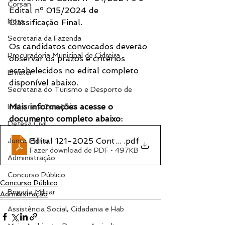
Corsan
Edital nº 015/2024 de 
Nota
Classificação Final.
Secretaria da Fazenda
Os candidatos convocados deverão 
Procuradoria Municipal de Cidreira
observar os prazos e critérios 
estabelecidos no edital completo 
Emater
disponível abaixo.
Secretaria do Turismo e Desporto de
Mais informações acesse o 
Indústria e Comércio
documento completo abaixo:
Defesa Civil
Edital 121-2025 Contrato Temporário
.pdf
Junta Militar
Fazer download de PDF • 497KB
Administração
Concurso Público
Concurso Público
Brigada Militar
Administração
Assistência Social, Cidadania e Hab