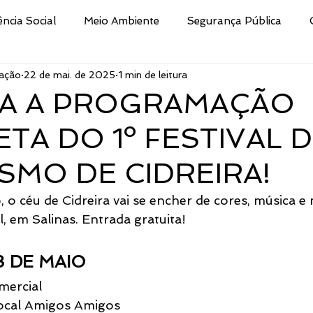
ência Social
Meio Ambiente
Segurança Pública
ação
22 de mai. de 2025
1 min de leitura
Educação
Cultura
Decreto
Processo Selet
RA A PROGRAMAÇÃO
TA DO 1º FESTIVAL 
san
Nota
Secretaria da Fazenda
Procuradoria 
SMO DE CIDREIRA!
ismo e Desporto de
Indústria e Comércio
Defesa Civi
, o céu de Cidreira vai se encher de cores, música 
, em Salinas. Entrada gratuita!
Público
Brigada Militar
Assistência Social, Cidadania
3 DE MAIO
mercial
tura
CRAS
Secretaria de Turismo e Desporto
ocal Amigos Amigos