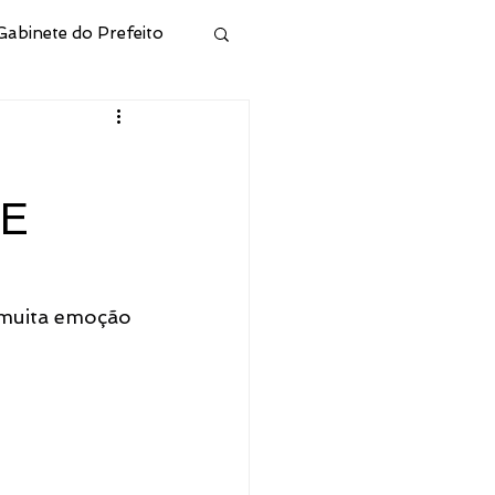
Gabinete do Prefeito
ivo
DE
Municipal de Cidreira
l
Junta Militar
e muita emoção 
 e Hab
CONSELHO RPPS