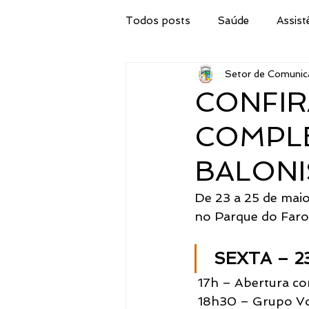
Todos posts
Saúde
Assist
Setor de Comunic
Secretaria de Obras
IPTU
CONFI
COMPLE
Procuradoria Jurídica
Cor
BALONI
Emater
Secretaria do Tur
De 23 a 25 de maio
no Parque do Farol
Administração
Concurso 
SEXTA – 2
 17h – Abertura co
Meio Ambiente, Pesca e Agricul
 18h30 – Grupo V