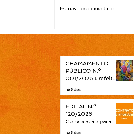
Escreva um comentário
Chamamento Público –
Cadastramento Municipal
de Terreiras
CHAMAMENTO
PÚBLICO N.º
001/2026 Prefeitura
de Cidreira abre
há 3 dias
seleção de projetos
culturais pela Política
EDITAL N.º
Nacional Aldir Blanc
120/2026
Convocação para
contrato temporário
há 3 dias