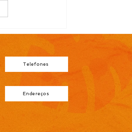
AÍ A 14ª
COPRAIA E A 10ª
RA DO LIVRO 🍫📚
Telefones
Endereços