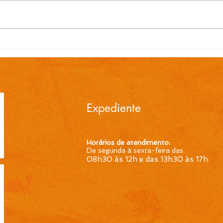
Programação Completa
VEM 
dos Festejos Farroupilhas
CHO
2025 em Cidreira. ✨
FEI
Expediente
Horários de atendimento:
De segunda à sexta-feira das
08h30 às 12h e das 13h30 às 17h
.