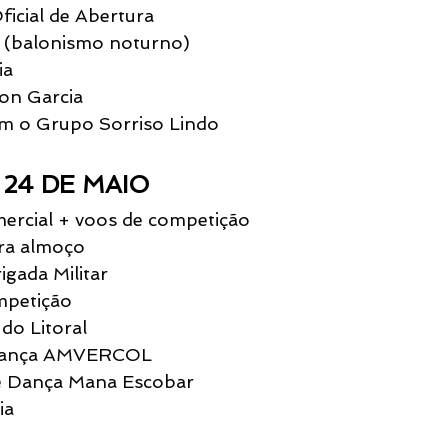
ficial de Abertura
 (balonismo noturno)
ia
on Garcia
m o Grupo Sorriso Lindo
24 DE MAIO
mercial + voos de competição
ara almoço
igada Militar
mpetição
do Litoral
 Dança AMVERCOL
e Dança Mana Escobar
ia