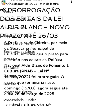
Todos posts
15 de mar. de 2025
1 min de leitura
📢 PRORROGAÇÃO
Saúde
DOS EDITAIS DA LEI
Assistência Social
ALDIR BLANC – NOVO
Meio Ambiente
PRAZO ATÉ 26/03
Segurança Pública
A Prefeitura de Cidreira, por meio 
Gabinete do Prefeito
da Secretaria Municipal de 
Secretaria de Obras
Cultura, informa que o prazo para 
inscrição nos editais da 
Política 
IPTU
Nacional Aldir Blanc de Fomento à 
Educação
Cultura (PNAB - Lei Nº 
Cultura
14.399/2022)
 foi 
prorrogado
. O 
prazo, que terminaria neste 
Decreto
domingo (16/03), agora segue até 
Processo Seletivo
o dia 
26 de março de 2025
.
Procuradoria Jurídica
📌 
Edital Cultura Viva Nº 