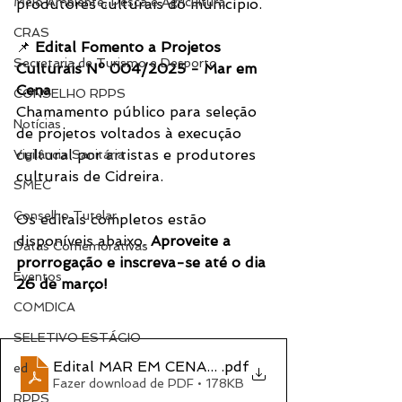
Meio Ambiente, Pesca e Agricultura
produtores culturais do município.
CRAS
📌 
Edital Fomento a Projetos 
Secretaria de Turismo e Desporto
Culturais Nº 004/2025 - Mar em 
Cena
CONSELHO RPPS
Chamamento público para seleção 
Notícias
de projetos voltados à execução 
cultural por artistas e produtores 
Vigilância Sanitária
culturais de Cidreira.
SMEC
Conselho Tutelar
Os editais completos estão 
disponíveis abaixo. 
Aproveite a 
Datas Comemorativas
prorrogação e inscreva-se até o dia 
Eventos
26 de março!
COMDICA
SELETIVO ESTÁGIO
Edital MAR EM CENA CULTURA VIVA 006 Cidrei
.pdf
ed
Fazer download de PDF • 178KB
RPPS