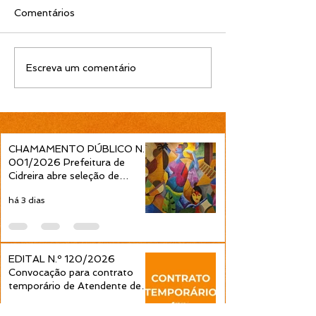
Comentários
EDITAL N.º 005/2026
EDITAL N.º 0
Escreva um comentário
Inscrições abertas para
Homologação 
participação na
servidores cert
Caminhada Cívica 2026
para Diretor e 
Diretor das esc
municipais é pu
CHAMAMENTO PÚBLICO N.º
pela Prefeitura
001/2026 Prefeitura de
Cidreira
Cidreira abre seleção de
projetos culturais pela Política
há 3 dias
Nacional Aldir Blanc
EDITAL N.º 120/2026
Convocação para contrato
temporário de Atendente de
Educação Infantil é publicada
há 3 dias
pela Prefeitura de Cidreira