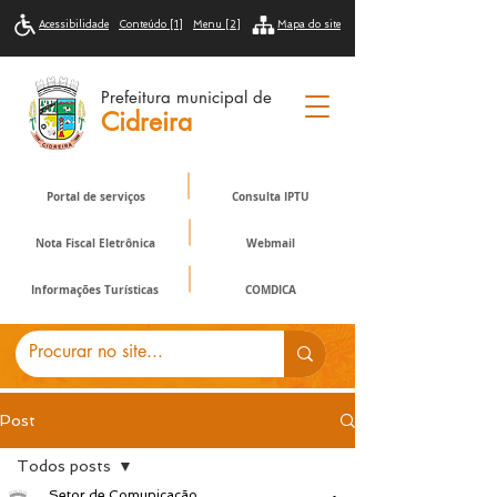
Acessibilidade
Conteúdo [1]
Menu [2]
Mapa do site
Prefeitura municipal de
Cidreira
Portal de serviços
Consulta IPTU
Nota Fiscal Eletrônica
Webmail
Informações Turísticas
COMDICA
Post
Todos posts
Setor de Comunicação