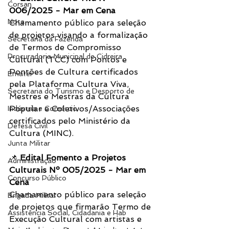
Corsan
006/2025 - Mar em Cena
Nota
Chamamento público para seleção 
de projetos visando a formalização 
Secretaria da Fazenda
de Termos de Compromisso 
Procuradoria Municipal de Cidreira
Cultural (TCC) com Pontos e 
Pontões de Cultura certificados 
Emater
pela Plataforma Cultura Viva, 
Secretaria do Turismo e Desporto de
Mestres e Mestras da Cultura 
Popular e Coletivos/Associações 
Indústria e Comércio
certificados pelo Ministério da 
Defesa Civil
Cultura (MINC).
Junta Militar
📌 
Edital Fomento a Projetos 
Administração
Culturais Nº 005/2025 - Mar em 
Concurso Público
Cena
Chamamento público para seleção 
Brigada Militar
de projetos que firmarão Termo de 
Assistência Social, Cidadania e Hab
Execução Cultural com artistas e 