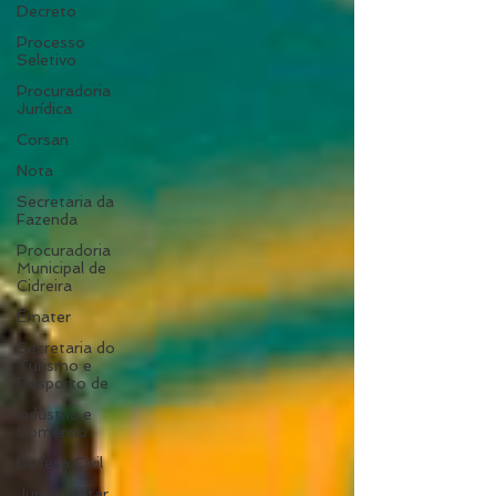
Decreto
Processo
Seletivo
Procuradoria
Jurídica
Corsan
Nota
Secretaria da
Fazenda
Procuradoria
Municipal de
Cidreira
Emater
Secretaria do
Turismo e
Desporto de
Indústria e
Comércio
Defesa Civil
Junta Militar