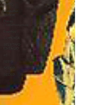
SMEC
Conselho
Tutelar
Datas
Comemorativas
Eventos
COMDICA
SELETIVO
ESTÁGIO
ed
RPPS
SEDEP
SEDEP