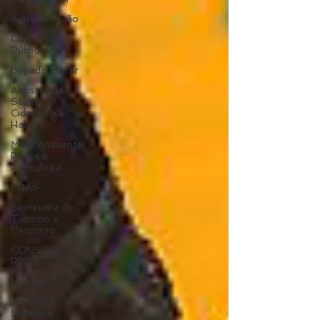
Administração
Concurso
Público
Brigada Militar
Assistência
Social,
Cidadania e
Hab
Meio Ambiente,
Pesca e
Agricultura
CRAS
Secretaria de
Turismo e
Desporto
CONSELHO
RPPS
Notícias
Vigilância
Sanitária