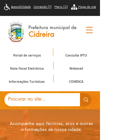
Acessibilidade
Conteúdo [1]
Menu [2]
Mapa do site
Prefeitura municipal de
Cidreira
Portal de serviços
Consulta IPTU
Nota Fiscal Eletrônica
Webmail
Informações Turísticas
COMDICA
Acompanhe aqui: Notícias, atos e outras
informações de nossa cidade.