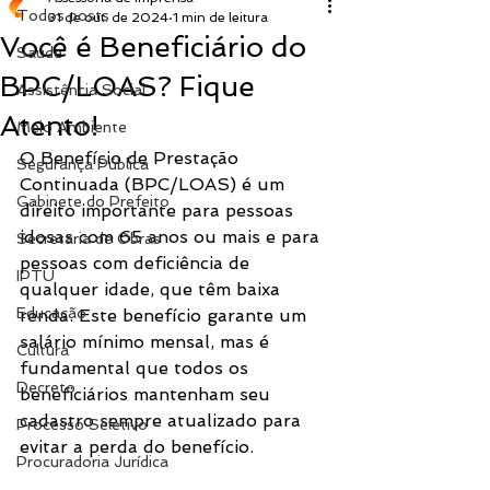
Todos posts
31 de out. de 2024
1 min de leitura
Você é Beneficiário do
Saúde
BPC/LOAS? Fique
Assistência Social
Atento!
Meio Ambiente
O Benefício de Prestação 
Segurança Pública
Continuada (BPC/LOAS) é um 
Gabinete do Prefeito
direito importante para pessoas 
idosas com 65 anos ou mais e para 
Secretaria de Obras
pessoas com deficiência de 
IPTU
qualquer idade, que têm baixa 
Educação
renda. Este benefício garante um 
salário mínimo mensal, mas é 
Cultura
fundamental que todos os 
Decreto
beneficiários mantenham seu 
cadastro sempre atualizado para 
Processo Seletivo
evitar a perda do benefício.
Procuradoria Jurídica