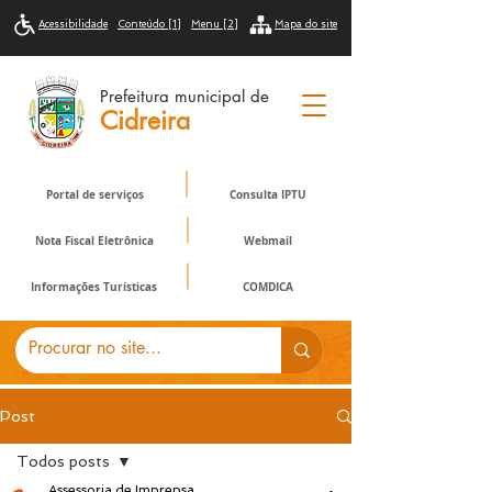
Acessibilidade
Conteúdo [1]
Menu [2]
Mapa do site
Prefeitura municipal de
Cidreira
Portal de serviços
Consulta IPTU
Nota Fiscal Eletrônica
Webmail
Informações Turísticas
COMDICA
Post
Todos posts
Assessoria de Imprensa