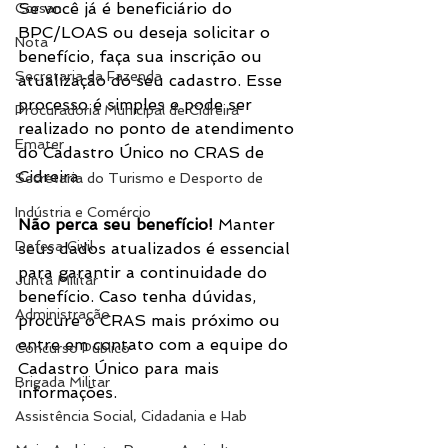
Se você já é beneficiário do 
Corsan
BPC/LOAS ou deseja solicitar o 
Nota
benefício, faça sua inscrição ou 
Secretaria da Fazenda
atualização do seu cadastro. Esse 
processo é simples e pode ser 
Procuradoria Municipal de Cidreira
realizado no ponto de atendimento 
Emater
do Cadastro Único no CRAS de 
Cidreira.
Secretaria do Turismo e Desporto de
Indústria e Comércio
Não perca seu benefício!
 Manter 
Defesa Civil
seus dados atualizados é essencial 
para garantir a continuidade do 
Junta Militar
benefício. Caso tenha dúvidas, 
Administração
procure o CRAS mais próximo ou 
entre em contato com a equipe do 
Concurso Público
Cadastro Único para mais 
Brigada Militar
informações.
Assistência Social, Cidadania e Hab