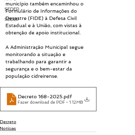
município também encaminhou o 
SEDEP
Formulário de Informações do 
Desastre (FIDE) à Defesa Civil 
SEDEP
Estadual e à União, com vistas à 
obtenção de apoio institucional.
A Administração Municipal segue 
monitorando a situação e 
trabalhando para garantir a 
segurança e o bem-estar da 
população cidreirense.
Decreto 168-2025
.pdf
Fazer download de PDF • 1.12MB
Decreto
Notícias