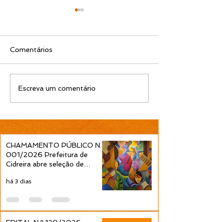
Comentários
EDITAL DE AUDIÊNCIA
Edital Simplifi
Escreva um comentário
PÚBLICA Nº 005/2025
08/2025 – Fo
de Profissionai
Educação Infan
âmbito do
Compromisso 
CHAMAMENTO PÚBLICO N.º
Criança Alfabe
001/2026 Prefeitura de
(ProLEEI 202
Cidreira abre seleção de
projetos culturais pela Política
há 3 dias
Nacional Aldir Blanc