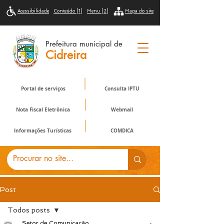
Acessibilidade
Conteúdo [1]
Menu [2]
Mapa do site
Prefeitura municipal de
Cidreira
Portal de serviços
Consulta IPTU
Nota Fiscal Eletrônica
Webmail
Informações Turísticas
COMDICA
Post
Todos posts
Setor de Comunicação