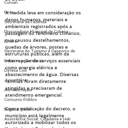
Corsan
Nota
A medida leva em consideração os 
danos humanos, materiais e 
Secretaria da Fazenda
ambientais registrados após a 
Procuradoria Municipal de Cidreira
passagem do fenômeno climático, 
que causou destelhamentos, 
Emater
quedas de árvores, postes e 
Secretaria do Turismo e Desporto de
estruturas públicas, além da 
interrupção de serviços essenciais 
Indústria e Comércio
como energia elétrica e 
Defesa Civil
abastecimento de água. Diversas 
Junta Militar
famílias foram diretamente 
atingidas e precisaram de 
Administração
atendimento emergencial.
Concurso Público
Com a publicação do decreto, o 
Brigada Militar
município está legalmente 
Assistência Social, Cidadania e Hab
autorizado a mobilizar todos os 