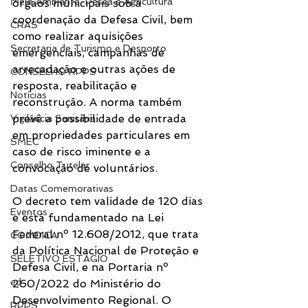
Meio Ambiente, Pesca e Agricultura
órgãos municipais sob a 
coordenação da Defesa Civil, bem 
CRAS
como realizar aquisições 
Secretaria de Turismo e Desporto
emergenciais, campanhas de 
arrecadação e outras ações de 
CONSELHO RPPS
resposta, reabilitação e 
Notícias
reconstrução. A norma também 
prevê a possibilidade de entrada 
Vigilância Sanitária
em propriedades particulares em 
SMEC
caso de risco iminente e a 
Conselho Tutelar
convocação de voluntários.
Datas Comemorativas
O decreto tem validade de 120 dias 
Eventos
e está fundamentado na Lei 
Federal nº 12.608/2012, que trata 
COMDICA
da Política Nacional de Proteção e 
SELETIVO ESTÁGIO
Defesa Civil, e na Portaria nº 
ed
260/2022 do Ministério do 
Desenvolvimento Regional. O 
RPPS