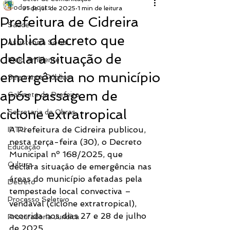
Todos posts
31 de jul. de 2025
1 min de leitura
Prefeitura de Cidreira
Saúde
publica decreto que
Assistência Social
declara situação de
Meio Ambiente
emergência no município
Segurança Pública
após passagem de
Gabinete do Prefeito
ciclone extratropical
Secretaria de Obras
A Prefeitura de Cidreira publicou, 
IPTU
nesta terça-feira (30), o Decreto 
Educação
Municipal nº 168/2025, que 
Cultura
declara situação de emergência nas 
áreas do município afetadas pela 
Decreto
tempestade local convectiva – 
Processo Seletivo
vendaval (ciclone extratropical), 
ocorrida nos dias 27 e 28 de julho 
Procuradoria Jurídica
de 2025.