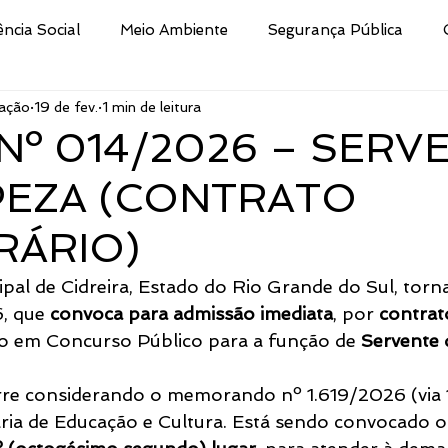
ência Social
Meio Ambiente
Segurança Pública
ação
19 de fev.
1 min de leitura
Educação
Cultura
Decreto
Processo Selet
 Nº 014/2026 – SERV
PEZA (CONTRATO
san
Nota
Secretaria da Fazenda
Procuradoria 
RÁRIO)
ismo e Desporto de
Indústria e Comércio
Defesa Civi
ipal de Cidreira, Estado do Rio Grande do Sul, torna
, que 
convoca para admissão imediata
, por 
contrat
o em Concurso Público para a função de 
Servente 
Público
Brigada Militar
Assistência Social, Cidadania
re considerando o memorando nº 1.619/2026 (via 
ria de Educação e Cultura. Está sendo convocado o
tura
CRAS
Secretaria de Turismo e Desporto