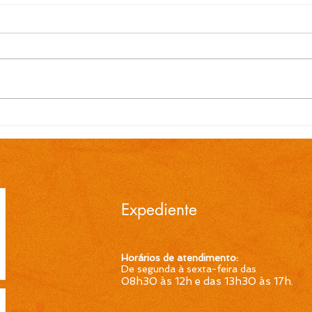
EDITAL N.º 119/2026
EDI
Convocação para contrato
Conv
temporário de Professor
temp
Ensino Fundamental 1ª a
Ensi
4ª Séries é publicada pela
4ª S
Prefeitura de Cidreira
Pref
Expediente
Horários de atendimento:
De segunda à sexta-feira das
08h30 às 12h e das 13h30 às 17h
.