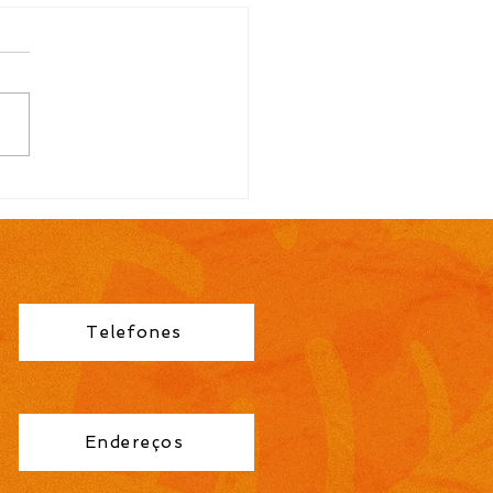
TAL N.º 113/2026
ocação para contrato
orário de Professor
no Fundamental 1ª a
éries é publicada pela
eitura de Cidreira
Telefones
Endereços