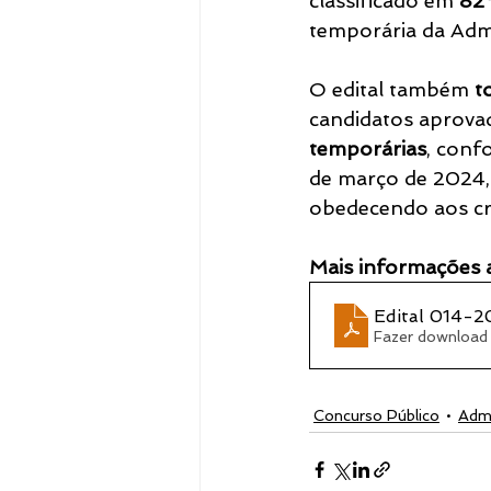
classificado em 
82º
temporária da Admi
Notícias
O edital também 
t
candidatos aprova
temporárias
, conf
de março de 2024, 
obedecendo aos cri
Mais informações 
Edital 014-2
Fazer download
Concurso Público
Admi