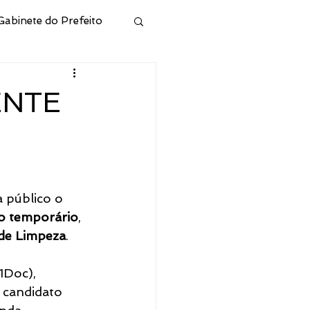
Gabinete do Prefeito
ivo
ENTE
Municipal de Cidreira
l
Junta Militar
 público o 
o temporário
, 
de Limpeza
.
 e Hab
1Doc), 
 candidato 
CONSELHO RPPS