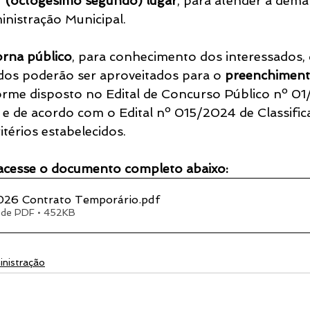
 (octogésimo segundo) lugar
, para atender à dema
nistração Municipal.
orna público
, para conhecimento dos interessados, 
dos poderão ser aproveitados para o 
preenchiment
orme disposto no Edital de Concurso Público nº 01
e de acordo com o Edital nº 015/2024 de Classifica
térios estabelecidos.
acesse o documento completo abaixo:
026 Contrato Temporário
.pdf
 de PDF • 452KB
nistração