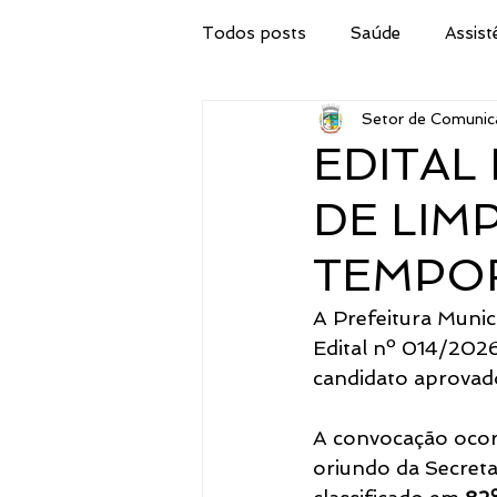
Todos posts
Saúde
Assist
Setor de Comunic
Secretaria de Obras
IPTU
EDITAL
DE LIM
Procuradoria Jurídica
Cor
TEMPO
Emater
Secretaria do Tur
A Prefeitura Munic
Edital nº 014/2026
candidato aprovad
Administração
Concurso 
A convocação ocor
oriundo da Secreta
Meio Ambiente, Pesca e Agricul