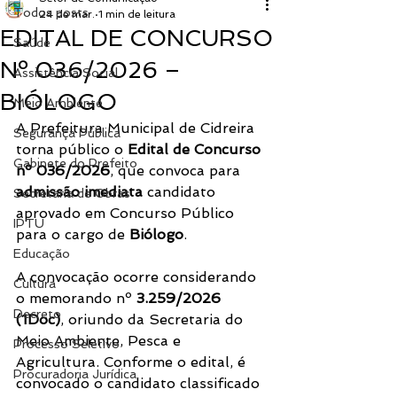
Todos posts
24 de mar.
1 min de leitura
EDITAL DE CONCURSO
Saúde
Nº 036/2026 –
Assistência Social
BIÓLOGO
Meio Ambiente
A Prefeitura Municipal de Cidreira 
Segurança Pública
torna público o 
Edital de Concurso 
Gabinete do Prefeito
nº 036/2026
, que convoca para 
admissão imediata
 candidato 
Secretaria de Obras
aprovado em Concurso Público 
IPTU
para o cargo de 
Biólogo
.
Educação
A convocação ocorre considerando 
Cultura
o memorando nº 
3.259/2026 
Decreto
(1Doc)
, oriundo da Secretaria do 
Meio Ambiente, Pesca e 
Processo Seletivo
Agricultura. Conforme o edital, é 
Procuradoria Jurídica
convocado o candidato classificado 