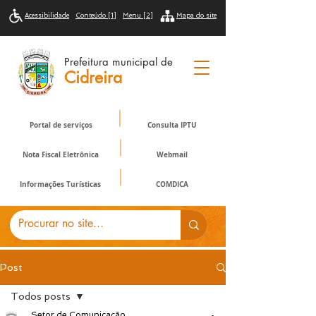
Acessibilidade
Conteúdo [1]
Menu [2]
Mapa do site
Prefeitura municipal de
Cidreira
Portal de serviços
Consulta IPTU
Nota Fiscal Eletrônica
Webmail
Informações Turísticas
COMDICA
Post
Todos posts
Setor de Comunicação