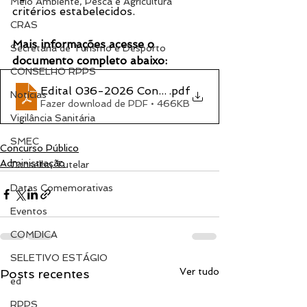
Meio Ambiente, Pesca e Agricultura
critérios estabelecidos.
CRAS
Mais informações acesse o 
Secretaria de Turismo e Desporto
documento completo abaixo:
CONSELHO RPPS
Edital 036-2026 Concurso Público
.pdf
Notícias
Fazer download de PDF • 466KB
Vigilância Sanitária
SMEC
Concurso Público
Administração
Conselho Tutelar
Datas Comemorativas
Eventos
COMDICA
SELETIVO ESTÁGIO
Ver tudo
Posts recentes
ed
RPPS