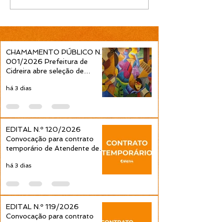
Convocação para
Convocação pa
contrato temporário de
contrato tempo
Professor Ensino
Professor Ens
Fundamental 1ª a 4ª
Fundamental 1ª
Séries é publicada pela
Séries é public
CHAMAMENTO PÚBLICO N.º
Prefeitura de Cidreira
Prefeitura de C
001/2026 Prefeitura de
Cidreira abre seleção de
projetos culturais pela Política
há 3 dias
Nacional Aldir Blanc
EDITAL N.º 120/2026
Convocação para contrato
temporário de Atendente de
Educação Infantil é publicada
há 3 dias
pela Prefeitura de Cidreira
EDITAL N.º 119/2026
Convocação para contrato