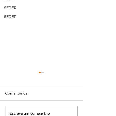
SEDEP
SEDEP
Comentários
EDITAL N.º 119/2026
EDITAL N.º 11
Escreva um comentário