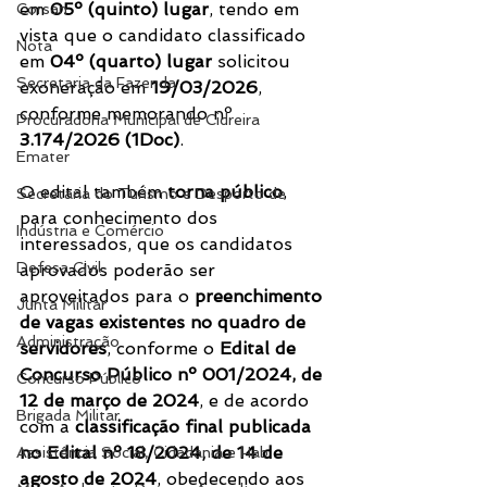
em 
05º (quinto) lugar
, tendo em 
Corsan
vista que o candidato classificado 
Nota
em 
04º (quarto) lugar
 solicitou 
Secretaria da Fazenda
exoneração em 
19/03/2026
, 
conforme memorando nº 
Procuradoria Municipal de Cidreira
3.174/2026 (1Doc)
.
Emater
O edital também 
torna público
, 
Secretaria do Turismo e Desporto de
para conhecimento dos 
Indústria e Comércio
interessados, que os candidatos 
Defesa Civil
aprovados poderão ser 
aproveitados para o 
preenchimento 
Junta Militar
de vagas existentes no quadro de 
Administração
servidores
, conforme o 
Edital de 
Concurso Público nº 001/2024, de 
Concurso Público
12 de março de 2024
, e de acordo 
Brigada Militar
com a 
classificação final publicada 
no Edital nº 18/2024, de 14 de 
Assistência Social, Cidadania e Hab
agosto de 2024
, obedecendo aos 