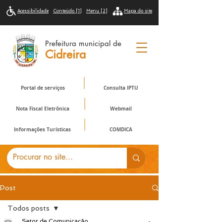
Acessibilidade
Conteúdo [1]
Menu [2]
Mapa do site
Prefeitura municipal de
Cidreira
Portal de serviços
Consulta IPTU
Nota Fiscal Eletrônica
Webmail
Informações Turísticas
COMDICA
Post
Todos posts
Setor de Comunicação