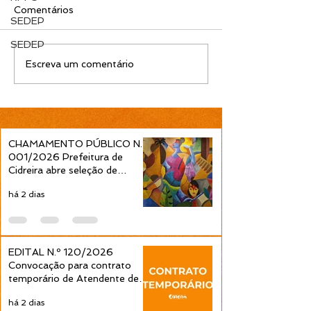
Comentários
SEDEP
SEDEP
CHAMAMENTO
INFORMATIV
Escreva um comentário
PÚBLICO Nº
AMBULANTES
002/2025 – FESTA DE
MUNICÍPIO DE
IEMANJÁ
CIDREIRA.
CHAMAMENTO PÚBLICO N.º
001/2026 Prefeitura de
Cidreira abre seleção de
projetos culturais pela Política
há 2 dias
Nacional Aldir Blanc
EDITAL N.º 120/2026
Convocação para contrato
temporário de Atendente de
Educação Infantil é publicada
há 2 dias
pela Prefeitura de Cidreira