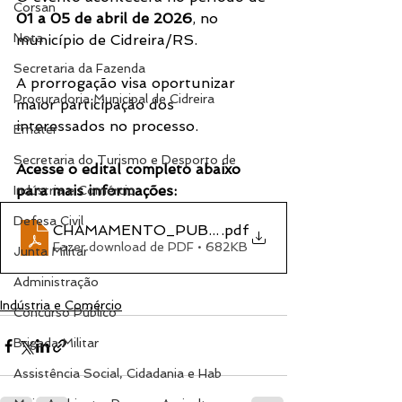
Corsan
01 a 05 de abril de 2026
, no 
Nota
município de Cidreira/RS.
Secretaria da Fazenda
A prorrogação visa oportunizar 
Procuradoria Municipal de Cidreira
maior participação dos 
interessados no processo.
Emater
Secretaria do Turismo e Desporto de
Acesse o edital completo abaixo 
para mais informações:
Indústria e Comércio
Defesa Civil
CHAMAMENTO_PUBLICO_N_C2_BA_003_2026_P
.pdf
Fazer download de PDF • 682KB
Junta Militar
Administração
Indústria e Comércio
Concurso Público
Brigada Militar
Assistência Social, Cidadania e Hab