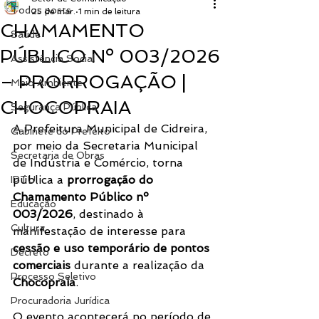
Todos posts
25 de mar.
1 min de leitura
CHAMAMENTO
Saúde
PÚBLICO Nº 003/2026
Assistência Social
– PRORROGAÇÃO |
Meio Ambiente
CHOCOPRAIA
Segurança Pública
A Prefeitura Municipal de Cidreira, 
Gabinete do Prefeito
por meio da Secretaria Municipal 
Secretaria de Obras
de Indústria e Comércio, torna 
pública a 
prorrogação do 
IPTU
Chamamento Público nº 
Educação
003/2026
, destinado à 
Cultura
manifestação de interesse para 
cessão e uso temporário de pontos 
Decreto
comerciais
 durante a realização da 
Processo Seletivo
Chocopraia
.
Procuradoria Jurídica
O evento acontecerá no período de 