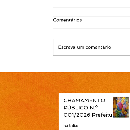
Comentários
Escreva um comentário
EDITAL N.º 120/2026
Convocação para contrato
temporário de Atendente
de Educação Infantil é
publicada pela Prefeitura
de Cidreira
CHAMAMENTO
PÚBLICO N.º
001/2026 Prefeitura
de Cidreira abre
há 3 dias
seleção de projetos