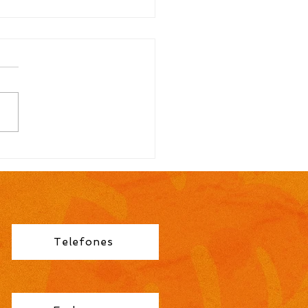
TAL N.º 113/2026
ocação para contrato
orário de Professor
no Fundamental 1ª a
éries é publicada pela
eitura de Cidreira
Telefones