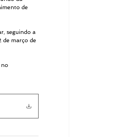
himento de 
r, seguindo a 
2 de março de 
 no 