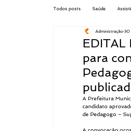
Todos posts
Saúde
Assist
Administração
30 
Secretaria de Obras
IPTU
EDITAL 
para con
Procuradoria Jurídica
Cor
Pedagog
Emater
Secretaria do Tur
publicad
A Prefeitura Munic
Administração
Concurso 
candidato aprovad
de Pedagogo – Sup
Meio Ambiente, Pesca e Agricul
A convocação ocor