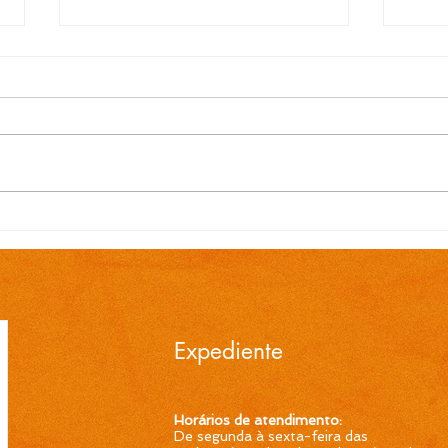
EDITAL N.º 119/2026
EDI
Convocação para contrato
Conv
temporário de Professor
temp
Ensino Fundamental 1ª a
Ensi
4ª Séries é publicada pela
4ª S
Prefeitura de Cidreira
Pref
Expediente
Horários de atendimento:
De segunda à sexta-feira das