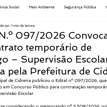
ência Social
Meio Ambiente
Segurança Pública
de jun.
1 min de leitura
Educação
Cultura
Decreto
Processo Selet
N.º 097/2026 Convoc
trato temporário de
san
Nota
Secretaria da Fazenda
Procuradoria 
o – Supervisão Escola
ismo e Desporto de
Indústria e Comércio
Defesa Civi
a pela Prefeitura de Ci
ipal de Cidreira publicou o Edital nº 097/2026, qu
Público
Brigada Militar
Assistência Social, Cidadania
o em Concurso Público para contratação temporári
ervisão Escolar.
tura
CRAS
Secretaria de Turismo e Desporto
re considerando o memorando nº 5.508/2026, or