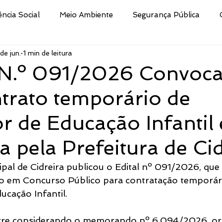
ência Social
Meio Ambiente
Segurança Pública
de jun.
1 min de leitura
Educação
Cultura
Decreto
Processo Selet
N.º 091/2026 Convoc
trato temporário de
san
Nota
Secretaria da Fazenda
Procuradoria 
r de Educação Infantil 
ismo e Desporto de
Indústria e Comércio
Defesa Civi
a pela Prefeitura de Ci
ipal de Cidreira publicou o Edital nº 091/2026, que
Público
Brigada Militar
Assistência Social, Cidadania
o em Concurso Público para contratação temporári
ucação Infantil.
tura
CRAS
Secretaria de Turismo e Desporto
rre considerando o memorando nº 6.094/2026, or