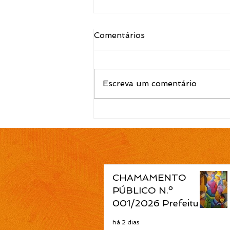
Comentários
Escreva um comentário
EDITAL N.º 120/2026
Convocação para contrato
temporário de Atendente
de Educação Infantil é
publicada pela Prefeitura
de Cidreira
CHAMAMENTO
PÚBLICO N.º
001/2026 Prefeitura
de Cidreira abre
há 2 dias
seleção de projetos