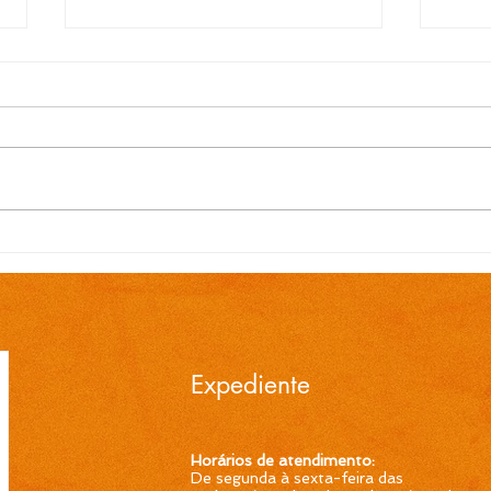
EDITAL N.º 119/2026
EDI
Convocação para contrato
Conv
temporário de Professor
temp
Ensino Fundamental 1ª a
Ensi
4ª Séries é publicada pela
4ª S
Prefeitura de Cidreira
Pref
Expediente
Horários de atendimento:
De segunda à sexta-feira das