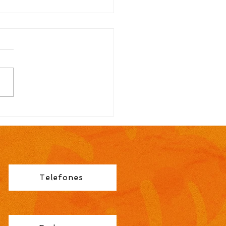
TAL N.º 113/2026
ocação para contrato
orário de Professor
no Fundamental 1ª a
éries é publicada pela
eitura de Cidreira
Telefones