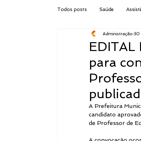
Todos posts
Saúde
Assist
Administração
30 
Secretaria de Obras
IPTU
EDITAL 
para con
Procuradoria Jurídica
Cor
Professo
Emater
Secretaria do Tur
publicad
A Prefeitura Munic
Administração
Concurso 
candidato aprovad
de Professor de Ed
Meio Ambiente, Pesca e Agricul
A convocação oco