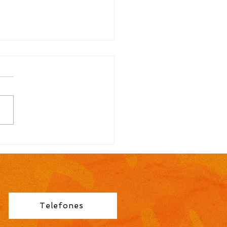
TAL N.º 113/2026
ocação para contrato
orário de Professor
no Fundamental 1ª a
éries é publicada pela
eitura de Cidreira
Telefones