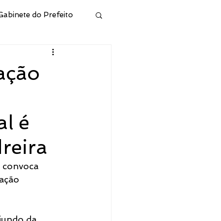
Gabinete do Prefeito
ivo
ação
Municipal de Cidreira
al é
l
Junta Militar
dreira
e convoca 
 e Hab
ação 
CONSELHO RPPS
iundo da 