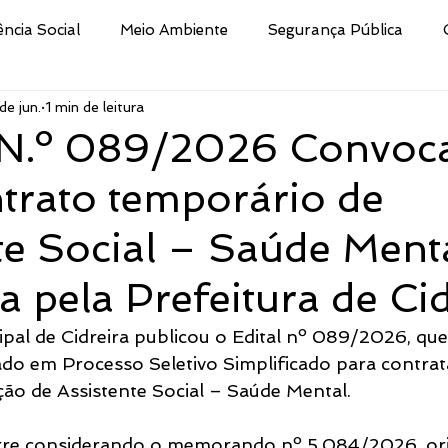
ência Social
Meio Ambiente
Segurança Pública
de jun.
1 min de leitura
Educação
Cultura
Decreto
Processo Selet
N.º 089/2026 Convoc
trato temporário de
san
Nota
Secretaria da Fazenda
Procuradoria 
te Social – Saúde Ment
ismo e Desporto de
Indústria e Comércio
Defesa Civi
a pela Prefeitura de Ci
ipal de Cidreira publicou o Edital nº 089/2026, qu
Público
Brigada Militar
Assistência Social, Cidadania
cado em Processo Seletivo Simplificado para contrat
ão de Assistente Social – Saúde Mental.
tura
CRAS
Secretaria de Turismo e Desporto
re considerando o memorando nº 5.084/2026, or