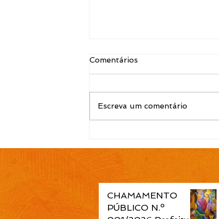
Comentários
Escreva um comentário
EDITAL N.º 120/2026
Convocação para contrato
temporário de Atendente
de Educação Infantil é
publicada pela Prefeitura
de Cidreira
CHAMAMENTO
PÚBLICO N.º