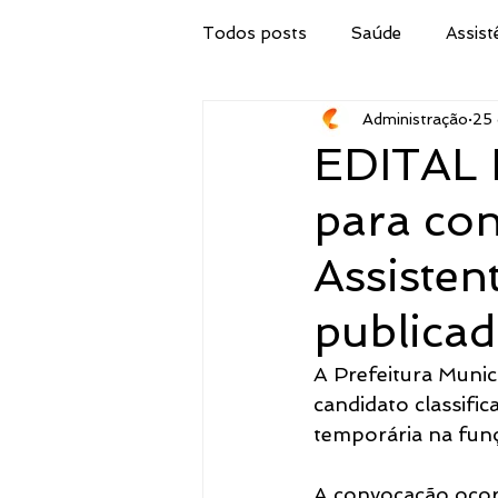
Todos posts
Saúde
Assist
Administração
25 
Secretaria de Obras
IPTU
EDITAL 
para con
Procuradoria Jurídica
Cor
Assisten
Emater
Secretaria do Tur
publicad
A Prefeitura Munic
Administração
Concurso 
candidato classifi
temporária na funç
Meio Ambiente, Pesca e Agricul
A convocação ocor