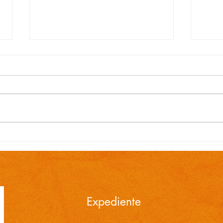
EDITAL N.º 119/2026
EDI
Convocação para contrato
Conv
temporário de Professor
temp
Ensino Fundamental 1ª a
Ensi
4ª Séries é publicada pela
4ª S
Prefeitura de Cidreira
Pref
Expediente