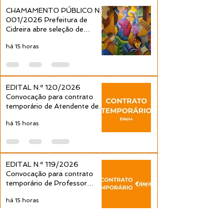
Séries é publicada pela
Séries é public
CHAMAMENTO PÚBLICO N.º
Prefeitura de Cidreira
Prefeitura de C
001/2026 Prefeitura de
Cidreira abre seleção de
projetos culturais pela Política
há 15 horas
Nacional Aldir Blanc
EDITAL N.º 120/2026
Convocação para contrato
temporário de Atendente de
Educação Infantil é publicada
há 15 horas
pela Prefeitura de Cidreira
EDITAL N.º 119/2026
Convocação para contrato
temporário de Professor
Ensino Fundamental 1ª a 4ª
há 15 horas
Séries é publicada pela
Prefeitura de Cidreira