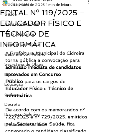
Todos posts
4 de nov. de 2025
1 min de leitura
EDITAL Nº 119/2025 –
Saúde
EDUCADOR FÍSICO E
Assistência Social
TÉCNICO DE
Meio Ambiente
INFORMÁTICA
Segurança Pública
A Prefeitura Municipal de Cidreira 
Gabinete do Prefeito
torna pública a convocação para 
Secretaria de Obras
admissão imediata de candidatos 
aprovados em Concurso 
IPTU
Público
 para os cargos de 
Educação
Educador Físico
 e 
Técnico de 
Cultura
Informática
.
Decreto
De acordo com os memorandos nº 
Processo Seletivo
722/2025 e nº 729/2025, emitidos 
pela Secretaria de Saúde, fica 
Procuradoria Jurídica
convocado o candidato classificado 