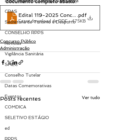
Meio Ambiente, Pesca e Agricultura
documento completo abaixo:
CRAS
Edital 119-2025 Concurso Público (2)
.pdf
Fazer download de PDF • 475KB
Secretaria de Turismo e Desporto
CONSELHO RPPS
Concurso Público
Notícias
Administração
Vigilância Sanitária
SMEC
Conselho Tutelar
Datas Comemorativas
Eventos
Ver tudo
Posts recentes
COMDICA
SELETIVO ESTÁGIO
ed
RPPS