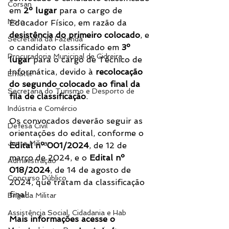
Corsan
em 
2º lugar
 para o cargo de 
Nota
Educador Físico, em razão da 
desistência do primeiro colocado
, e 
Secretaria da Fazenda
o candidato classificado em 
3º 
Procuradoria Municipal de Cidreira
lugar
 para o cargo de Técnico de 
Informática, devido à 
recolocação 
Emater
do segundo colocado ao final da 
Secretaria do Turismo e Desporto de
fila de classificação
.
Indústria e Comércio
Os convocados deverão seguir as 
Defesa Civil
orientações do edital, conforme o 
Junta Militar
Edital nº 001/2024
, de 12 de 
março de 2024, e o 
Edital nº 
Administração
018/2024
, de 14 de agosto de 
Concurso Público
2024, que tratam da classificação 
final.
Brigada Militar
Assistência Social, Cidadania e Hab
Mais informações acesse o 