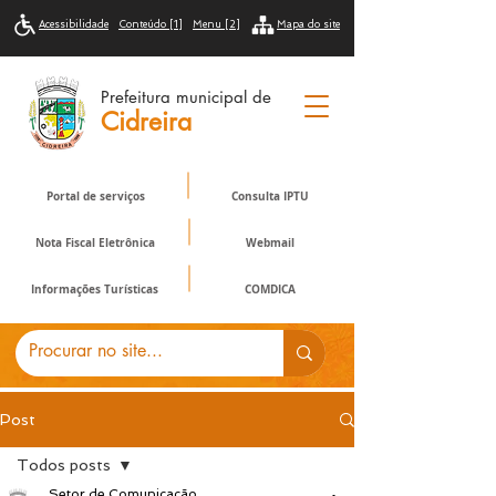
Acessibilidade
Conteúdo [1]
Menu [2]
Mapa do site
Prefeitura municipal de
Cidreira
Portal de serviços
Consulta IPTU
Nota Fiscal Eletrônica
Webmail
Informações Turísticas
COMDICA
Post
Todos posts
Setor de Comunicação