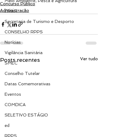
Meio Ambiente, Pesca e Agricultura
Concurso Público
Administração
CRAS
Secretaria de Turismo e Desporto
CONSELHO RPPS
Notícias
Vigilância Sanitária
Ver tudo
Posts recentes
SMEC
Conselho Tutelar
Datas Comemorativas
Eventos
COMDICA
SELETIVO ESTÁGIO
ed
RPPS