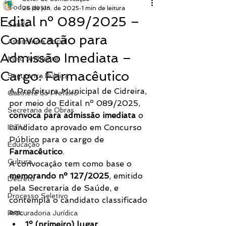
Todos posts
26 de jun. de 2025
1 min de leitura
Edital nº 089/2025 –
Saúde
Convocação para
Assistência Social
Admissão Imediata –
Meio Ambiente
Cargo: Farmacêutico
Segurança Pública
A Prefeitura Municipal de Cidreira, 
Gabinete do Prefeito
por meio do Edital nº 089/2025, 
Secretaria de Obras
convoca para admissão imediata
 o 
candidato aprovado em Concurso 
IPTU
Público para o cargo de 
Educação
Farmacêutico
.
Cultura
A convocação tem como base o 
memorando nº 127/2025
, emitido 
Decreto
pela Secretaria de Saúde, e 
Processo Seletivo
contempla o candidato classificado 
em:
Procuradoria Jurídica
1º (primeiro) lugar