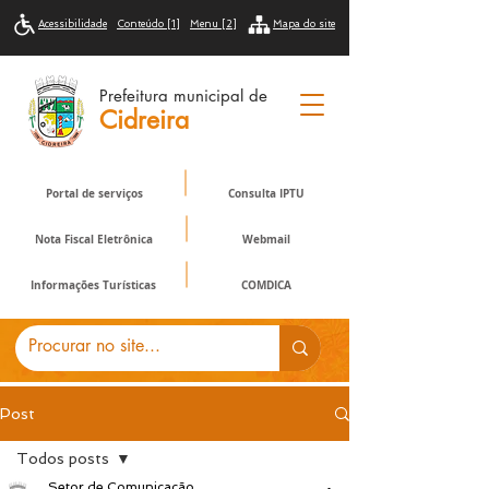
Acessibilidade
Conteúdo [1]
Menu [2]
Mapa do site
Prefeitura municipal de
Cidreira
Portal de serviços
Consulta IPTU
Nota Fiscal Eletrônica
Webmail
Informações Turísticas
COMDICA
Post
Todos posts
Setor de Comunicação