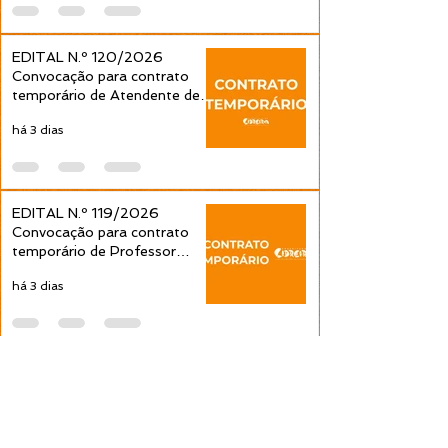
EDITAL N.º 120/2026
Convocação para contrato
temporário de Atendente de
Educação Infantil é publicada
há 3 dias
pela Prefeitura de Cidreira
EDITAL N.º 119/2026
Convocação para contrato
temporário de Professor
Ensino Fundamental 1ª a 4ª
há 3 dias
Séries é publicada pela
Prefeitura de Cidreira
Expediente