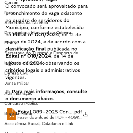
Corsan
O convocado será aproveitado para 
Nota
preenchimento de vaga existente 
no quadro de servidores do 
Secretaria da Fazenda
Município, conforme estabelecido 
Procuradoria Municipal de Cidreira
no 
Edital nº 001/2024
, de 12 de 
março de 2024, e de acordo com a 
Emater
classificação final
 publicada no 
Secretaria do Turismo e Desporto de
Edital nº 018/2024
, de 14 de 
agosto de 2024, observando os 
Indústria e Comércio
critérios legais e administrativos 
Defesa Civil
vigentes.
Junta Militar
📎 
Para mais informações, consulte 
Administração
o documento abaixo.
Concurso Público
Edital 089-2025 Concurso Público
.pdf
Brigada Militar
Fazer download de PDF • 409KB
Assistência Social, Cidadania e Hab