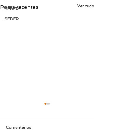
Ver tudo
Posts recentes
SEDEP
SEDEP
Comentários