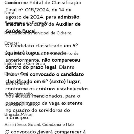
conforme Edital de Classificação 
Corsan
Final nº 018/2024, de 14 de 
Nota
agosto de 2024, para 
admissão 
Secretaria da Fazenda
imediata
 ao cargo de 
Auxiliar de 
Saúde Bucal
.
Procuradoria Municipal de Cidreira
Emater
O candidato classificado em 
5º 
(quinto) lugar
, convocado 
Secretaria do Turismo e Desporto de
anteriormente, 
não compareceu 
Indústria e Comércio
dentro do prazo legal
. Diante 
Defesa Civil
disso, fica 
convocado o candidato 
classificado em 6º (sexto) lugar
, 
Junta Militar
conforme os critérios estabelecidos 
Administração
nos editais mencionados, para o 
preenchimento da vaga existente 
Concurso Público
no quadro de servidores do 
Brigada Militar
município.
Assistência Social, Cidadania e Hab
O convocado deverá comparecer à 