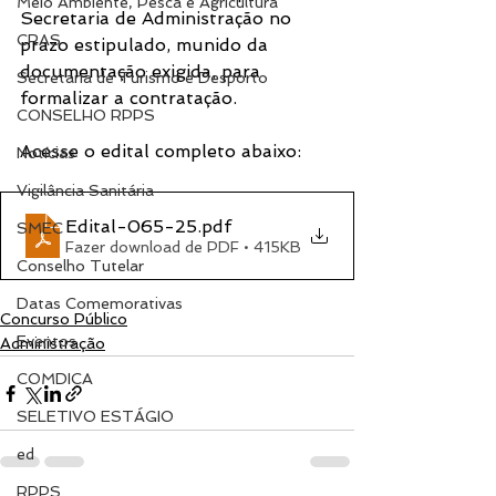
Meio Ambiente, Pesca e Agricultura
Secretaria de Administração no 
CRAS
prazo estipulado, munido da 
documentação exigida, para 
Secretaria de Turismo e Desporto
formalizar a contratação.
CONSELHO RPPS
Acesse o edital completo abaixo:
Notícias
Vigilância Sanitária
Edital-065-25
.pdf
SMEC
Fazer download de PDF • 415KB
Conselho Tutelar
Datas Comemorativas
Concurso Público
Eventos
Administração
COMDICA
SELETIVO ESTÁGIO
ed
RPPS