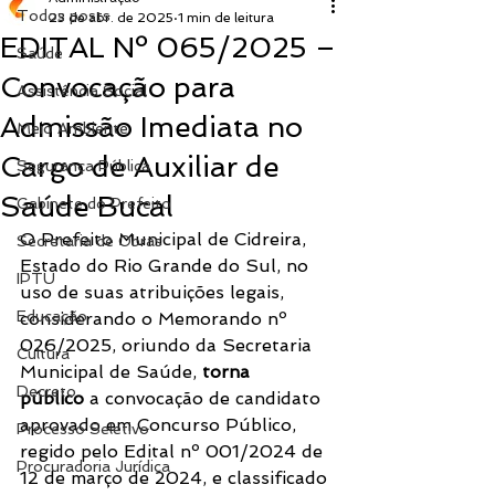
Todos posts
23 de abr. de 2025
1 min de leitura
EDITAL Nº 065/2025 –
Saúde
Convocação para
Assistência Social
Admissão Imediata no
Meio Ambiente
Cargo de Auxiliar de
Segurança Pública
Saúde Bucal
Gabinete do Prefeito
O Prefeito Municipal de Cidreira, 
Secretaria de Obras
Estado do Rio Grande do Sul, no 
IPTU
uso de suas atribuições legais, 
Educação
considerando o Memorando nº 
026/2025, oriundo da Secretaria 
Cultura
Municipal de Saúde, 
torna 
Decreto
público
 a convocação de candidato 
aprovado em Concurso Público, 
Processo Seletivo
regido pelo Edital nº 001/2024 de 
Procuradoria Jurídica
12 de março de 2024, e classificado 