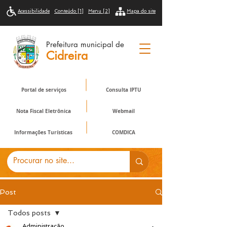
Acessibilidade
Conteúdo [1]
Menu [2]
Mapa do site
Prefeitura municipal de
Cidreira
Portal de serviços
Consulta IPTU
Nota Fiscal Eletrônica
Webmail
Informações Turísticas
COMDICA
Post
Todos posts
Administração