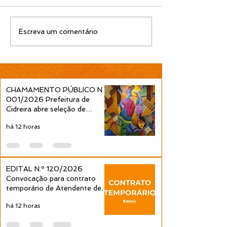
EDITAL N.º 119/2026
EDITAL N.º 11
Escreva um comentário
Convocação para
Convocação pa
contrato temporário de
contrato tempo
Professor Ensino
Professor Ens
Fundamental 1ª a 4ª
Fundamental 1ª
Séries é publicada pela
Séries é public
CHAMAMENTO PÚBLICO N.º
Prefeitura de Cidreira
Prefeitura de C
001/2026 Prefeitura de
Cidreira abre seleção de
projetos culturais pela Política
há 12 horas
Nacional Aldir Blanc
EDITAL N.º 120/2026
Convocação para contrato
temporário de Atendente de
Educação Infantil é publicada
há 12 horas
pela Prefeitura de Cidreira