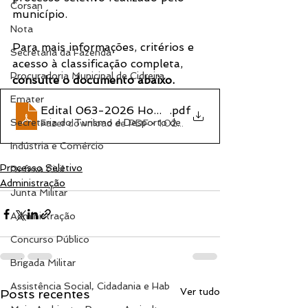
Corsan
município.
Nota
Para mais informações, critérios e 
Secretaria da Fazenda
acesso à classificação completa, 
Procuradoria Municipal de Cidreira
consulte o documento abaixo.
Emater
Edital 063-2026 Homologação da Classificação 
.pdf
Secretaria do Turismo e Desporto de
Fazer download de PDF • 1.02MB
Indústria e Comércio
Processo Seletivo
Defesa Civil
Administração
Junta Militar
Administração
Concurso Público
Brigada Militar
Assistência Social, Cidadania e Hab
Ver tudo
Posts recentes