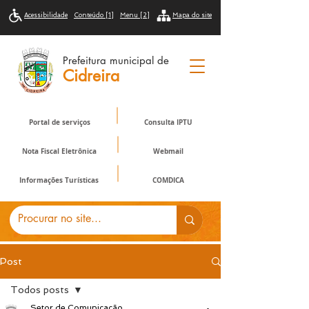
Acessibilidade
Conteúdo [1]
Menu [2]
Mapa do site
Prefeitura municipal de
Cidreira
Portal de serviços
Consulta IPTU
Nota Fiscal Eletrônica
Webmail
Informações Turísticas
COMDICA
Post
Todos posts
Setor de Comunicação