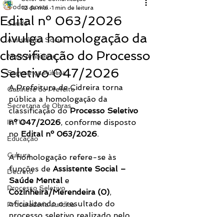
Todos posts
12 de mai.
1 min de leitura
Edital nº 063/2026
Saúde
divulga homologação da
Assistência Social
classificação do Processo
Meio Ambiente
Seletivo 047/2026
Segurança Pública
A Prefeitura de Cidreira torna 
Gabinete do Prefeito
pública a homologação da 
Secretaria de Obras
classificação do 
Processo Seletivo 
nº 047/2026
, conforme disposto 
IPTU
no 
Edital nº 063/2026
.
Educação
Cultura
A homologação refere-se às 
funções de 
Assistente Social – 
Decreto
Saúde Mental
 e 
Processo Seletivo
Cozinheira/Merendeira (0)
, 
oficializando o resultado do 
Procuradoria Jurídica
processo seletivo realizado pelo 