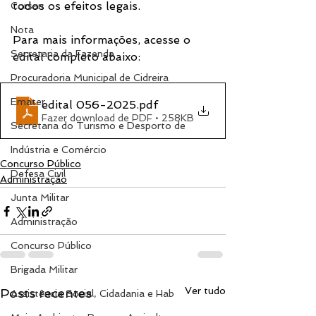
todos os efeitos legais.
Corsan
Nota
Para mais informações, acesse o 
Secretaria da Fazenda
edital completo abaixo:
Procuradoria Municipal de Cidreira
Emater
edital 056-2025
.pdf
Fazer download de PDF • 258KB
Secretaria do Turismo e Desporto de
Indústria e Comércio
Concurso Público
Defesa Civil
Administração
Junta Militar
Administração
Concurso Público
Brigada Militar
Ver tudo
Posts recentes
Assistência Social, Cidadania e Hab