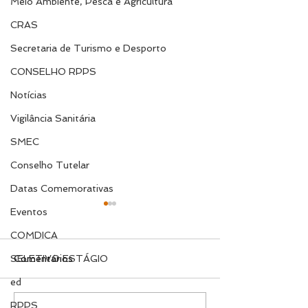
Meio Ambiente, Pesca e Agricultura
CRAS
Secretaria de Turismo e Desporto
CONSELHO RPPS
Notícias
Vigilância Sanitária
SMEC
Conselho Tutelar
Datas Comemorativas
Eventos
COMDICA
SELETIVO ESTÁGIO
Comentários
ed
RPPS