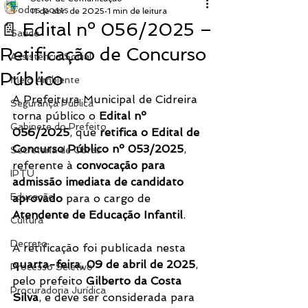
Todos posts
11 de abr. de 2025
1 min de leitura
📄 Edital nº 056/2025 –
Saúde
Retificação de Concurso
Assistência Social
Público
Meio Ambiente
A Prefeitura Municipal de Cidreira 
Segurança Pública
torna público o 
Edital nº 
Gabinete do Prefeito
056/2025
, que 
retifica o Edital de 
Concurso Público nº 053/2025
, 
Secretaria de Obras
referente à 
convocação para 
IPTU
admissão imediata de candidato 
Educação
aprovado
 para o cargo de 
Atendente de Educação Infantil
.
Cultura
Decreto
A retificação foi publicada nesta 
quarta-feira, 09 de abril de 2025
, 
Processo Seletivo
pelo prefeito 
Gilberto da Costa 
Procuradoria Jurídica
Silva
, e deve ser considerada para 