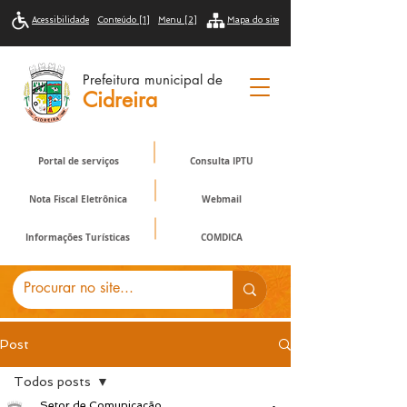
Acessibilidade
Conteúdo [1]
Menu [2]
Mapa do site
Prefeitura municipal de
Cidreira
Portal de serviços
Consulta IPTU
Nota Fiscal Eletrônica
Webmail
Informações Turísticas
COMDICA
Post
Todos posts
Setor de Comunicação