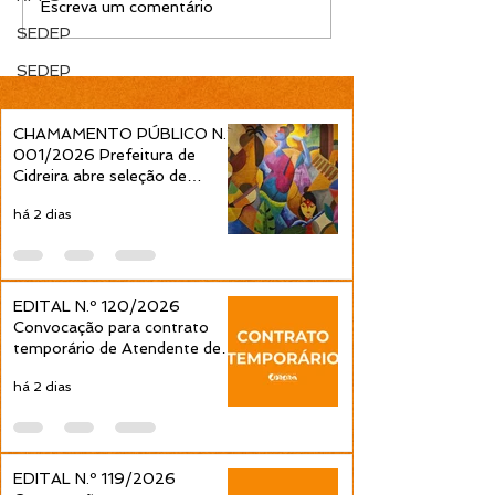
EDITAL N.º 119/2026
EDITAL N.º 11
Escreva um comentário
Convocação para
Convocação pa
SEDEP
contrato temporário de
contrato tempo
SEDEP
Professor Ensino
Professor Ens
Fundamental 1ª a 4ª
Fundamental 1ª
Séries é publicada pela
Séries é public
CHAMAMENTO PÚBLICO N.º
Prefeitura de Cidreira
Prefeitura de C
001/2026 Prefeitura de
Cidreira abre seleção de
projetos culturais pela Política
há 2 dias
Nacional Aldir Blanc
EDITAL N.º 120/2026
Convocação para contrato
temporário de Atendente de
Educação Infantil é publicada
há 2 dias
pela Prefeitura de Cidreira
EDITAL N.º 119/2026