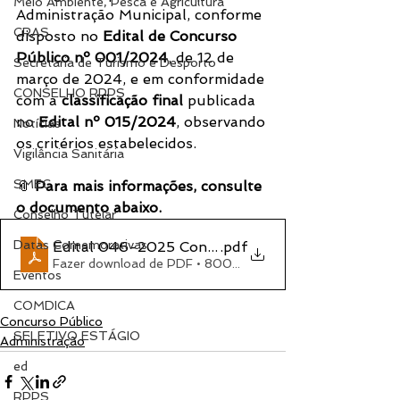
Meio Ambiente, Pesca e Agricultura
Administração Municipal, conforme 
CRAS
disposto no 
Edital de Concurso 
Público nº 001/2024
, de 12 de 
Secretaria de Turismo e Desporto
março de 2024, e em conformidade 
CONSELHO RPPS
com a 
classificação final
 publicada 
no 
Edital nº 015/2024
, observando 
Notícias
os critérios estabelecidos.
Vigilância Sanitária
SMEC
📎 
Para mais informações, consulte 
o documento abaixo.
Conselho Tutelar
Datas Comemorativas
Edital 046-2025 Contrato Temporário
.pdf
Fazer download de PDF • 800KB
Eventos
COMDICA
Concurso Público
SELETIVO ESTÁGIO
Administração
ed
RPPS