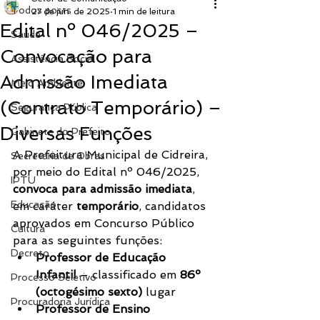
Todos posts
27 de jun. de 2025
1 min de leitura
Edital nº 046/2025 –
Saúde
Convocação para
Assistência Social
Admissão Imediata
Meio Ambiente
(Contrato Temporário) –
Segurança Pública
Diversas Funções
Gabinete do Prefeito
A Prefeitura Municipal de Cidreira, 
Secretaria de Obras
por meio do Edital nº 046/2025, 
IPTU
convoca para admissão imediata
, 
Educação
em caráter 
temporário
, candidatos 
aprovados em Concurso Público 
Cultura
para as seguintes funções:
Decreto
Professor de Educação 
Infantil
 – classificado em 
86º 
Processo Seletivo
(octogésimo sexto)
 lugar
Procuradoria Jurídica
Professor de Ensino 