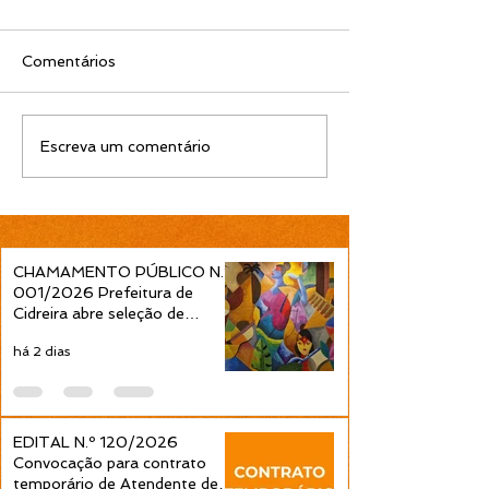
Comentários
EDITAL N.º 119/2026
EDITAL N.º 11
Escreva um comentário
Convocação para
Convocação pa
contrato temporário de
contrato tempo
Professor Ensino
Professor Ens
Fundamental 1ª a 4ª
Fundamental 1ª
Séries é publicada pela
Séries é public
CHAMAMENTO PÚBLICO N.º
Prefeitura de Cidreira
Prefeitura de C
001/2026 Prefeitura de
Cidreira abre seleção de
projetos culturais pela Política
há 2 dias
Nacional Aldir Blanc
EDITAL N.º 120/2026
Convocação para contrato
temporário de Atendente de