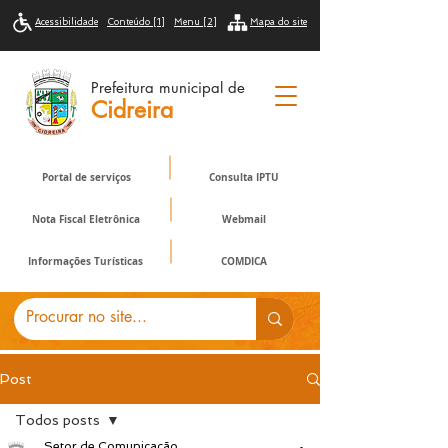
Acessibilidade
Conteúdo [1]
Menu [2]
Mapa do site
Prefeitura municipal de
Cidreira
Portal de serviços
Consulta IPTU
Nota Fiscal Eletrônica
Webmail
Informações Turísticas
COMDICA
Post
Todos posts
Setor de Comunicação