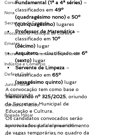
Fundamental (1ª a 4ª séries)
 – 
Corsan
classificados em 
49º 
Nota
(quadragésimo nono)
 e 
50º 
Secretaria da Fazenda
(quinquagésimo)
 lugares
Professor de Matemática
 – 
Procuradoria Municipal de Cidreira
classificado em 
10º 
Emater
(décimo)
 lugar
Arquiteto
 – classificado em 
6º 
Secretaria do Turismo e Desporto de
(sexto)
 lugar
Indústria e Comércio
Servente de Limpeza
 – 
Defesa Civil
classificado em 
65º 
(sexagésimo quinto)
 lugar
Junta Militar
A convocação tem como base o 
Administração
memorando nº 325/2025
, oriundo 
da Secretaria Municipal de 
Concurso Público
Educação e Cultura.
Brigada Militar
Os candidatos convocados serão 
aproveitados para o preenchimento 
Assistência Social, Cidadania e Hab
de vagas temporárias no quadro da 