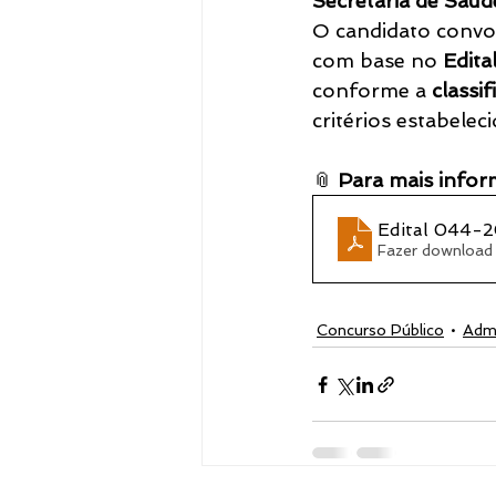
Secretaria de Saúd
O candidato convo
com base no 
Edita
Notícias
conforme a 
classif
critérios estabeleci
📎 
Para mais infor
Edital 044-2
Fazer download
Concurso Público
Admi