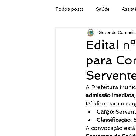
Todos posts
Saúde
Assist
Setor de Comunic
Secretaria de Obras
IPTU
Edital 
para Co
Procuradoria Jurídica
Cor
Servent
Emater
Secretaria do Tur
A Prefeitura Munic
admissão imediata
Público para o car
Administração
Concurso 
Cargo:
 Serven
Classificação:
 
A convocação está
Meio Ambiente, Pesca e Agricul