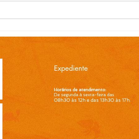
EDITAL N.º 119/2026
EDI
Convocação para contrato
Conv
temporário de Professor
temp
Ensino Fundamental 1ª a
Ensi
4ª Séries é publicada pela
4ª S
Prefeitura de Cidreira
Pref
Expediente
Horários de atendimento:
De segunda à sexta-feira das
08h30 às 12h e das 13h30 às 17h
.