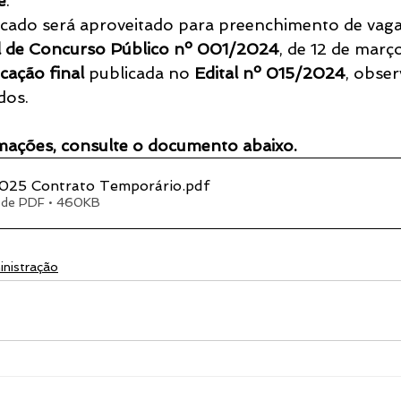
e
.
cado será aproveitado para preenchimento de vaga
l de Concurso Público nº 001/2024
, de 12 de març
icação final
 publicada no 
Edital nº 015/2024
, obse
dos.
mações, consulte o documento abaixo.
025 Contrato Temporário
.pdf
 de PDF • 460KB
nistração