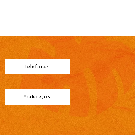
TAL N.º 113/2026
ocação para contrato
orário de Professor
no Fundamental 1ª a
éries é publicada pela
eitura de Cidreira
Telefones
Endereços