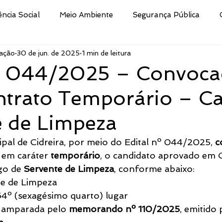
ência Social
Meio Ambiente
Segurança Pública
ação
30 de jun. de 2025
1 min de leitura
Educação
Cultura
Decreto
Processo Selet
nº 044/2025 – Convoc
ntrato Temporário – Ca
san
Nota
Secretaria da Fazenda
Procuradoria 
e de Limpeza
ismo e Desporto de
Indústria e Comércio
Defesa Civi
ipal de Cidreira, por meio do Edital nº 044/2025, 
c
, em caráter 
temporário
, o candidato aprovado em 
go de 
Servente de Limpeza
, conforme abaixo:
Público
Brigada Militar
Assistência Social, Cidadania
te de Limpeza
64º (sexagésimo quarto) lugar
 amparada pelo 
memorando nº 110/2025
, emitido 
tura
CRAS
Secretaria de Turismo e Desporto