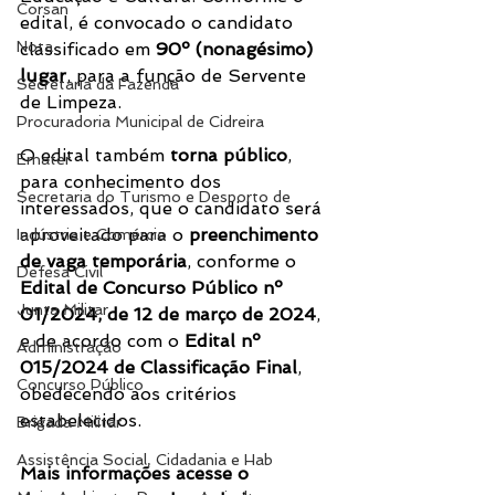
Corsan
edital, é convocado o candidato 
Nota
classificado em 
90º (nonagésimo) 
lugar
, para a função de Servente 
Secretaria da Fazenda
de Limpeza.
Procuradoria Municipal de Cidreira
O edital também 
torna público
, 
Emater
para conhecimento dos 
Secretaria do Turismo e Desporto de
interessados, que o candidato será 
aproveitado para o 
preenchimento 
Indústria e Comércio
de vaga temporária
, conforme o 
Defesa Civil
Edital de Concurso Público nº 
Junta Militar
01/2024, de 12 de março de 2024
, 
e de acordo com o 
Edital nº 
Administração
015/2024 de Classificação Final
, 
Concurso Público
obedecendo aos critérios 
estabelecidos.
Brigada Militar
Assistência Social, Cidadania e Hab
Mais informações acesse o 