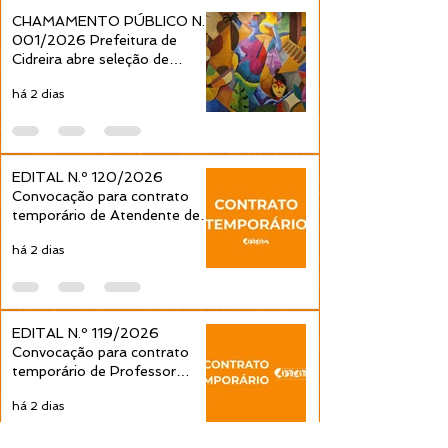
Séries é publicada pela
Séries é public
CHAMAMENTO PÚBLICO N.º
Prefeitura de Cidreira
Prefeitura de C
001/2026 Prefeitura de
Cidreira abre seleção de
projetos culturais pela Política
há 2 dias
Nacional Aldir Blanc
EDITAL N.º 120/2026
Convocação para contrato
temporário de Atendente de
Educação Infantil é publicada
há 2 dias
pela Prefeitura de Cidreira
EDITAL N.º 119/2026
Convocação para contrato
temporário de Professor
Ensino Fundamental 1ª a 4ª
há 2 dias
Séries é publicada pela
Prefeitura de Cidreira