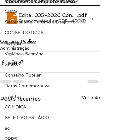
Meio Ambiente, Pesca e Agricultura
documento completo abaixo:
CRAS
Edital 035-2026 Contrato Temporário
.pdf
Fazer download de PDF • 456KB
Secretaria de Turismo e Desporto
CONSELHO RPPS
Concurso Público
Notícias
Administração
Vigilância Sanitária
SMEC
Conselho Tutelar
Datas Comemorativas
Eventos
Ver tudo
Posts recentes
COMDICA
SELETIVO ESTÁGIO
ed
RPPS