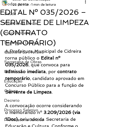
Todos posts
25 de mar.
1 min de leitura
EDITAL Nº 035/2026 –
Saúde
SERVENTE DE LIMPEZA
Assistência Social
(CONTRATO
Meio Ambiente
TEMPORÁRIO)
Segurança Pública
A Prefeitura Municipal de Cidreira 
Gabinete do Prefeito
torna público o 
Edital nº 
Secretaria de Obras
035/2026
, que convoca para 
admissão imediata
, por 
contrato 
IPTU
temporário
, candidato aprovado em 
Educação
Concurso Público para a função de 
Cultura
Servente de Limpeza
.
Decreto
A convocação ocorre considerando 
Processo Seletivo
o memorando nº 
3.209/2026 (via 
1Doc)
, oriundo da Secretaria de 
Procuradoria Jurídica
Educação e Cultura. Conforme o 