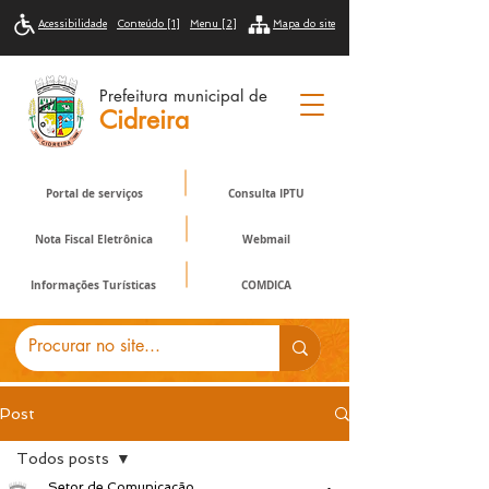
Acessibilidade
Conteúdo [1]
Menu [2]
Mapa do site
Prefeitura municipal de
Cidreira
Portal de serviços
Consulta IPTU
Nota Fiscal Eletrônica
Webmail
Informações Turísticas
COMDICA
Post
Todos posts
Setor de Comunicação