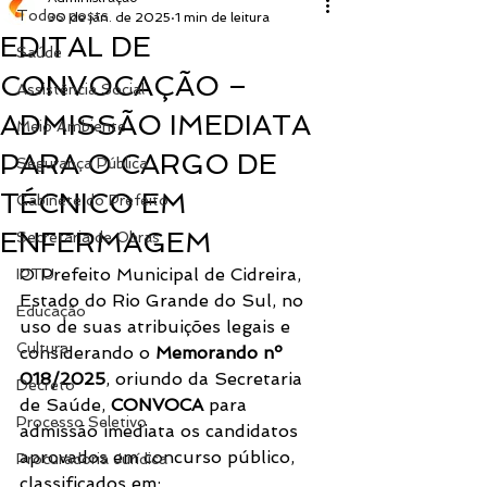
Todos posts
30 de jan. de 2025
1 min de leitura
EDITAL DE
Saúde
CONVOCAÇÃO –
Assistência Social
ADMISSÃO IMEDIATA
Meio Ambiente
PARA O CARGO DE
Segurança Pública
TÉCNICO EM
Gabinete do Prefeito
ENFERMAGEM
Secretaria de Obras
O Prefeito Municipal de Cidreira, 
IPTU
Estado do Rio Grande do Sul, no 
Educação
uso de suas atribuições legais e 
Cultura
considerando o 
Memorando nº 
018/2025
, oriundo da Secretaria 
Decreto
de Saúde, 
CONVOCA
 para 
Processo Seletivo
admissão imediata os candidatos 
aprovados em concurso público, 
Procuradoria Jurídica
classificados em: