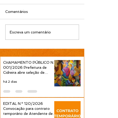
Comentários
EDITAL N.º 119/2026
EDITAL N.º 11
Escreva um comentário
Convocação para
Convocação pa
contrato temporário de
contrato tempo
Professor Ensino
Professor Ens
Fundamental 1ª a 4ª
Fundamental 1ª
Séries é publicada pela
Séries é public
CHAMAMENTO PÚBLICO N.º
Prefeitura de Cidreira
Prefeitura de C
001/2026 Prefeitura de
Cidreira abre seleção de
projetos culturais pela Política
há 2 dias
Nacional Aldir Blanc
EDITAL N.º 120/2026
Convocação para contrato
temporário de Atendente de