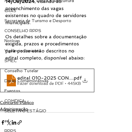
Meio Ambiente, Pesca e Agricultura
14/08/2024
, visando ao 
preenchimento das vagas 
CRAS
existentes no quadro de servidores 
Secretaria de Turismo e Desporto
municipais.
CONSELHO RPPS
Os detalhes sobre a documentação 
Notícias
exigida, prazos e procedimentos 
para posse estão descritos no 
Vigilância Sanitária
edital completo, disponível abaixo:
SMEC
Conselho Tutelar
edital 010-2025 CONCURSO
.pdf
Datas Comemorativas
Fazer download de PDF • 445KB
Eventos
COMDICA
Concurso Público
Administração
SELETIVO ESTÁGIO
ed
RPPS