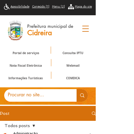
Acessibilidade
Conteúdo [1]
Menu [2]
Mapa do site
Prefeitura municipal de
Cidreira
Portal de serviços
Consulta IPTU
Nota Fiscal Eletrônica
Webmail
Informações Turísticas
COMDICA
Post
Todos posts
Administração