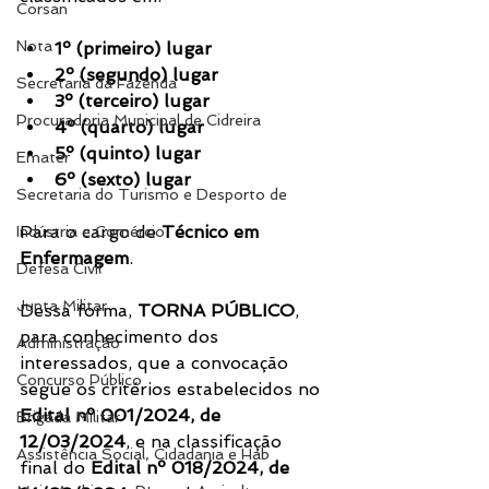
Corsan
Nota
1º (primeiro) lugar
2º (segundo) lugar
Secretaria da Fazenda
3º (terceiro) lugar
Procuradoria Municipal de Cidreira
4º (quarto) lugar
5º (quinto) lugar
Emater
6º (sexto) lugar
Secretaria do Turismo e Desporto de
Para o cargo de 
Técnico em 
Indústria e Comércio
Enfermagem
.
Defesa Civil
Junta Militar
Dessa forma, 
TORNA PÚBLICO
, 
para conhecimento dos 
Administração
interessados, que a convocação 
Concurso Público
segue os critérios estabelecidos no 
Edital nº 001/2024, de 
Brigada Militar
12/03/2024
, e na classificação 
Assistência Social, Cidadania e Hab
final do 
Edital nº 018/2024, de 