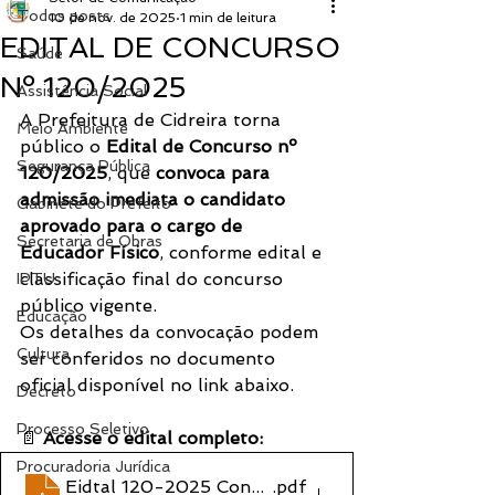
Todos posts
10 de nov. de 2025
1 min de leitura
EDITAL DE CONCURSO
Saúde
Nº 120/2025
Assistência Social
A Prefeitura de Cidreira torna 
Meio Ambiente
público o 
Edital de Concurso nº 
Segurança Pública
120/2025
, que 
convoca para 
admissão imediata o candidato 
Gabinete do Prefeito
aprovado para o cargo de 
Secretaria de Obras
Educador Físico
, conforme edital e 
classificação final do concurso 
IPTU
público vigente.
Educação
Os detalhes da convocação podem 
Cultura
ser conferidos no documento 
oficial disponível no link abaixo.
Decreto
Processo Seletivo
📄 
Acesse o edital completo:
Procuradoria Jurídica
Eidtal 120-2025 Concurso Público
.pdf