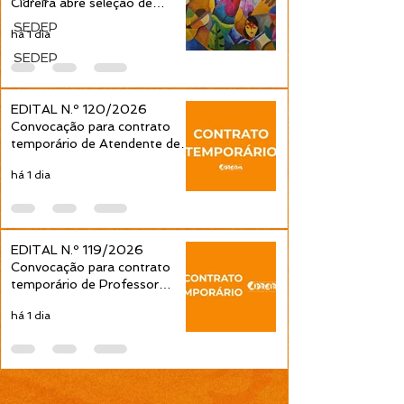
Cidreira abre seleção de
projetos culturais pela Política
SEDEP
há 1 dia
Nacional Aldir Blanc
SEDEP
EDITAL N.º 120/2026
Convocação para contrato
temporário de Atendente de
Educação Infantil é publicada
há 1 dia
pela Prefeitura de Cidreira
EDITAL N.º 119/2026
Convocação para contrato
temporário de Professor
Ensino Fundamental 1ª a 4ª
há 1 dia
Séries é publicada pela
Prefeitura de Cidreira