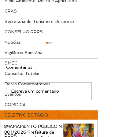
Meio Ambiente, Pesca e Agricultura
CRAS
Secretaria de Turismo e Desporto
CONSELHO RPPS
Notícias
Vigilância Sanitária
SMEC
Comentários
Conselho Tutelar
Datas Comemorativas
EDITAL N.º 119/2026
EDITAL N.º 11
Escreva um comentário
Eventos
Convocação para
Convocação pa
contrato temporário de
contrato tempo
COMDICA
Professor Ensino
Professor Ens
SELETIVO ESTÁGIO
Fundamental 1ª a 4ª
Fundamental 1ª
Séries é publicada pela
Séries é public
ed
CHAMAMENTO PÚBLICO N.º
Prefeitura de Cidreira
Prefeitura de C
001/2026 Prefeitura de
RPPS