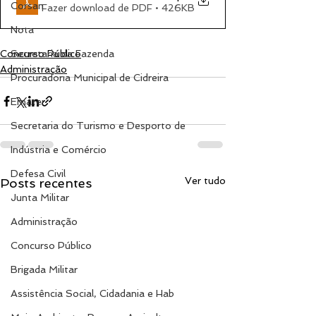
Corsan
Fazer download de PDF • 426KB
Nota
Concurso Público
Secretaria da Fazenda
Administração
Procuradoria Municipal de Cidreira
Emater
Secretaria do Turismo e Desporto de
Indústria e Comércio
Defesa Civil
Ver tudo
Posts recentes
Junta Militar
Administração
Concurso Público
Brigada Militar
Assistência Social, Cidadania e Hab