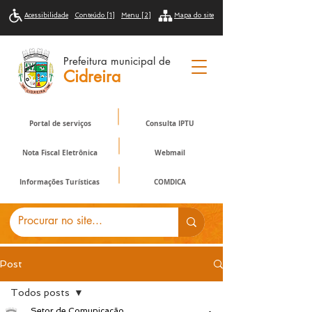
Acessibilidade
Conteúdo [1]
Menu [2]
Mapa do site
Prefeitura municipal de
Cidreira
Portal de serviços
Consulta IPTU
Nota Fiscal Eletrônica
Webmail
Informações Turísticas
COMDICA
Post
Todos posts
Setor de Comunicação