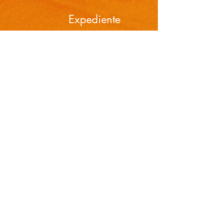
Expediente
Horários de atendimento:
De segunda à sexta-feira das
08h30 às 12h e das 13h30 às 17h
.
Telefones
Endereços