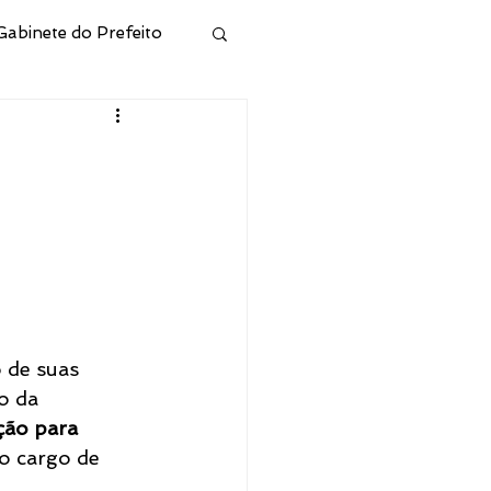
Gabinete do Prefeito
ivo
Municipal de Cidreira
l
Junta Militar
 de suas 
 e Hab
o da 
ão para 
o cargo de 
CONSELHO RPPS