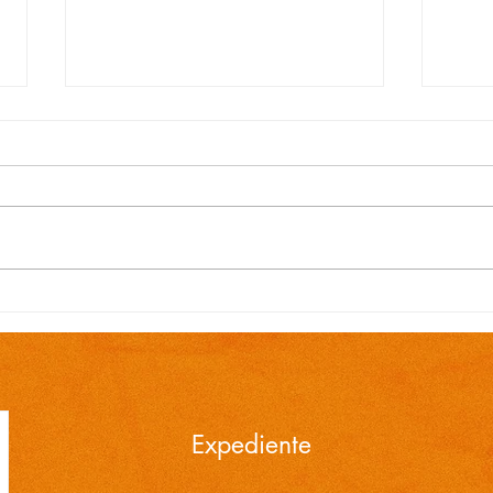
EDITAL N.º 119/2026
EDI
Convocação para contrato
Conv
temporário de Professor
temp
Ensino Fundamental 1ª a
Ensi
4ª Séries é publicada pela
4ª S
Prefeitura de Cidreira
Pref
Expediente