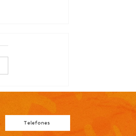
TAL N.º 113/2026
ocação para contrato
orário de Professor
no Fundamental 1ª a
éries é publicada pela
eitura de Cidreira
Telefones