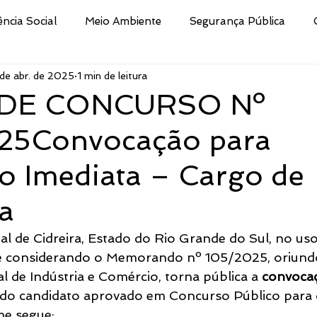
ência Social
Meio Ambiente
Segurança Pública
de abr. de 2025
1 min de leitura
Educação
Cultura
Decreto
Processo Selet
 DE CONCURSO Nº
25Convocação para
san
Nota
Secretaria da Fazenda
Procuradoria 
o Imediata – Cargo de
ismo e Desporto de
Indústria e Comércio
Defesa Civi
a
al de Cidreira, Estado do Rio Grande do Sul, no uso
Público
Brigada Militar
Assistência Social, Cidadania
, e considerando o Memorando nº 105/2025, oriund
l de Indústria e Comércio, torna pública a 
convocaç
 do candidato aprovado em Concurso Público para 
tura
CRAS
Secretaria de Turismo e Desporto
me segue: