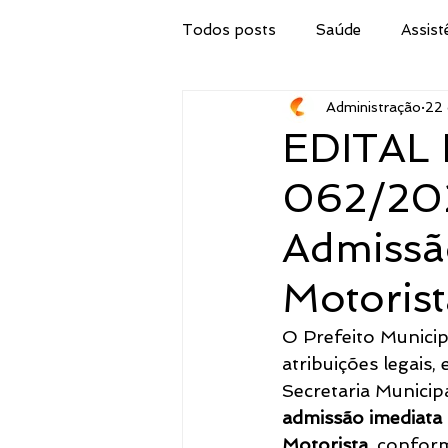
Todos posts
Saúde
Assist
Administração
22 
Secretaria de Obras
IPTU
EDITAL
062/20
Procuradoria Jurídica
Cor
Admissã
Emater
Secretaria do Tur
Motorist
O Prefeito Municip
Administração
Concurso 
atribuições legais
Secretaria Municipa
admissão imediata
Meio Ambiente, Pesca e Agricul
Motorista
, confor