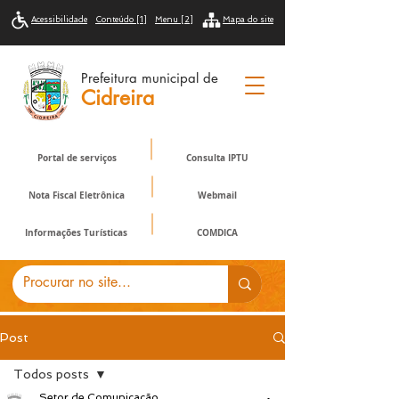
Acessibilidade
Conteúdo [1]
Menu [2]
Mapa do site
Prefeitura municipal de
Cidreira
Portal de serviços
Consulta IPTU
Nota Fiscal Eletrônica
Webmail
Informações Turísticas
COMDICA
Post
Todos posts
Setor de Comunicação