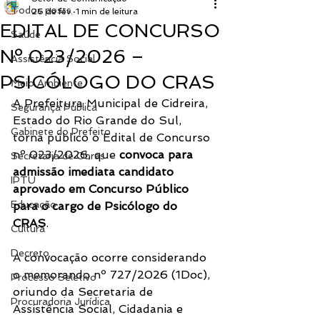
Todos posts
26 de fev.
1 min de leitura
EDITAL DE CONCURSO
Saúde
Nº 023/2026 –
Assistência Social
PSICÓLOGO DO CRAS
Meio Ambiente
A Prefeitura Municipal de Cidreira, 
Segurança Pública
Estado do Rio Grande do Sul, 
Gabinete do Prefeito
torna público o Edital de Concurso 
nº 023/2026, que 
convoca para 
Secretaria de Obras
admissão imediata candidato 
IPTU
aprovado em Concurso Público 
Educação
para o cargo de Psicólogo do 
CRAS
.
Cultura
Decreto
A convocação ocorre considerando 
o memorando nº 727/2026 (1Doc), 
Processo Seletivo
oriundo da Secretaria de 
Procuradoria Jurídica
Assistência Social, Cidadania e 