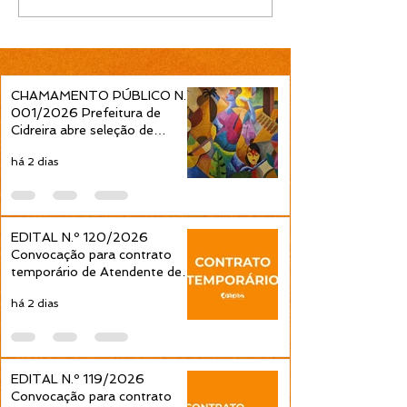
Convocação para
Convocação pa
contrato temporário de
contrato tempo
Professor Ensino
Professor Ens
Fundamental 1ª a 4ª
Fundamental 1ª
Séries é publicada pela
Séries é public
CHAMAMENTO PÚBLICO N.º
Prefeitura de Cidreira
Prefeitura de C
001/2026 Prefeitura de
Cidreira abre seleção de
projetos culturais pela Política
há 2 dias
Nacional Aldir Blanc
EDITAL N.º 120/2026
Convocação para contrato
temporário de Atendente de
Educação Infantil é publicada
há 2 dias
pela Prefeitura de Cidreira
EDITAL N.º 119/2026
Convocação para contrato