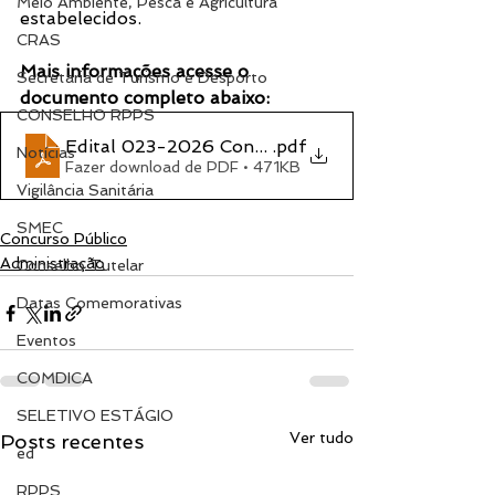
Meio Ambiente, Pesca e Agricultura
estabelecidos.
CRAS
Mais informações acesse o 
Secretaria de Turismo e Desporto
documento completo abaixo:
CONSELHO RPPS
Edital 023-2026 Concurso Público
.pdf
Notícias
Fazer download de PDF • 471KB
Vigilância Sanitária
SMEC
Concurso Público
Administração
Conselho Tutelar
Datas Comemorativas
Eventos
COMDICA
SELETIVO ESTÁGIO
Ver tudo
Posts recentes
ed
RPPS