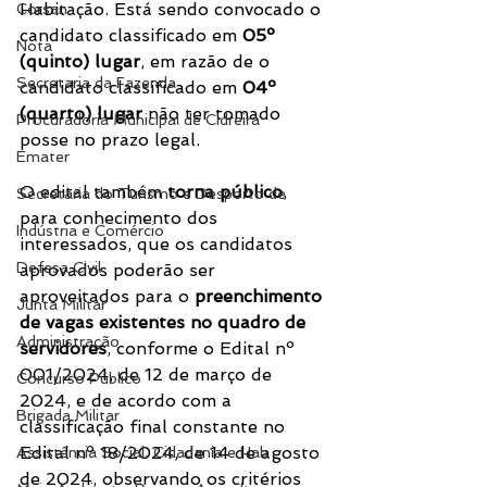
Habitação. Está sendo convocado o 
Corsan
candidato classificado em 
05º 
Nota
(quinto) lugar
, em razão de o 
Secretaria da Fazenda
candidato classificado em 
04º 
(quarto) lugar
 não ter tomado 
Procuradoria Municipal de Cidreira
posse no prazo legal.
Emater
O edital também 
torna público
, 
Secretaria do Turismo e Desporto de
para conhecimento dos 
Indústria e Comércio
interessados, que os candidatos 
Defesa Civil
aprovados poderão ser 
aproveitados para o 
preenchimento 
Junta Militar
de vagas existentes no quadro de 
Administração
servidores
, conforme o Edital nº 
001/2024, de 12 de março de 
Concurso Público
2024, e de acordo com a 
Brigada Militar
classificação final constante no 
Edital nº 18/2024, de 14 de agosto 
Assistência Social, Cidadania e Hab
de 2024, observando os critérios 