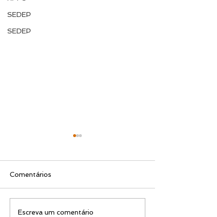
SEDEP
SEDEP
Comentários
EDITAL N.º 119/2026
EDITAL N.º 11
Escreva um comentário