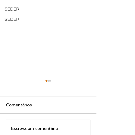
SEDEP
SEDEP
Comentários
EDITAL N.º 119/2026
EDITAL N.º 11
Escreva um comentário