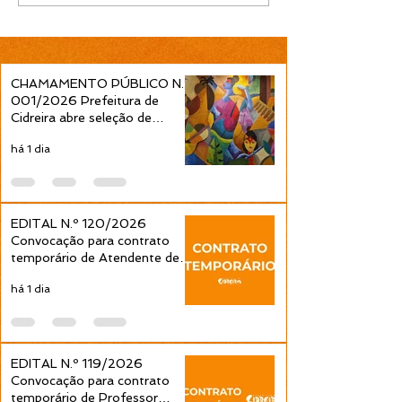
Convocação para
Convocação pa
contrato temporário de
contrato tempo
Professor Ensino
Professor Ens
Fundamental 1ª a 4ª
Fundamental 1ª
Séries é publicada pela
Séries é public
CHAMAMENTO PÚBLICO N.º
Prefeitura de Cidreira
Prefeitura de C
001/2026 Prefeitura de
Cidreira abre seleção de
projetos culturais pela Política
há 1 dia
Nacional Aldir Blanc
EDITAL N.º 120/2026
Convocação para contrato
temporário de Atendente de
Educação Infantil é publicada
há 1 dia
pela Prefeitura de Cidreira
EDITAL N.º 119/2026
Convocação para contrato
temporário de Professor