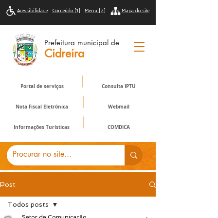
Acessibilidade
Conteúdo [1]
Menu [2]
Mapa do site
Prefeitura municipal de
Cidreira
Portal de serviços
Consulta IPTU
Nota Fiscal Eletrônica
Webmail
Informações Turísticas
COMDICA
Post
Todos posts
Setor de Comunicação