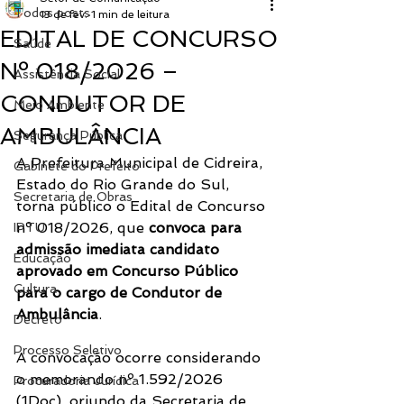
Todos posts
13 de fev.
1 min de leitura
EDITAL DE CONCURSO
Saúde
Nº 018/2026 –
Assistência Social
CONDUTOR DE
Meio Ambiente
AMBULÂNCIA
Segurança Pública
A Prefeitura Municipal de Cidreira, 
Gabinete do Prefeito
Estado do Rio Grande do Sul, 
Secretaria de Obras
torna público o Edital de Concurso 
nº 018/2026, que 
convoca para 
IPTU
admissão imediata candidato 
Educação
aprovado em Concurso Público 
Cultura
para o cargo de Condutor de 
Ambulância
.
Decreto
Processo Seletivo
A convocação ocorre considerando 
o memorando nº 1.592/2026 
Procuradoria Jurídica
(1Doc), oriundo da Secretaria de 