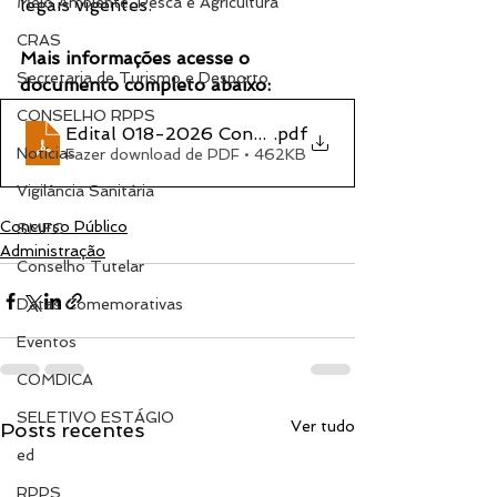
Meio Ambiente, Pesca e Agricultura
legais vigentes.
CRAS
Mais informações acesse o 
Secretaria de Turismo e Desporto
documento completo abaixo:
CONSELHO RPPS
Edital 018-2026 Concurso Público
.pdf
Notícias
Fazer download de PDF • 462KB
Vigilância Sanitária
Concurso Público
SMEC
Administração
Conselho Tutelar
Datas Comemorativas
Eventos
COMDICA
SELETIVO ESTÁGIO
Ver tudo
Posts recentes
ed
RPPS