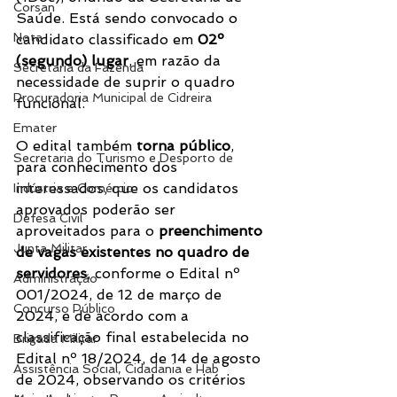
Corsan
Saúde. Está sendo convocado o 
Nota
candidato classificado em 
02º 
(segundo) lugar
, em razão da 
Secretaria da Fazenda
necessidade de suprir o quadro 
Procuradoria Municipal de Cidreira
funcional.
Emater
O edital também 
torna público
, 
Secretaria do Turismo e Desporto de
para conhecimento dos 
interessados, que os candidatos 
Indústria e Comércio
aprovados poderão ser 
Defesa Civil
aproveitados para o 
preenchimento 
Junta Militar
de vagas existentes no quadro de 
servidores
, conforme o Edital nº 
Administração
001/2024, de 12 de março de 
Concurso Público
2024, e de acordo com a 
classificação final estabelecida no 
Brigada Militar
Edital nº 18/2024, de 14 de agosto 
Assistência Social, Cidadania e Hab
de 2024, observando os critérios 