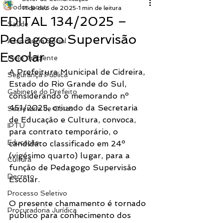
Todos posts
11 de dez. de 2025
1 min de leitura
EDITAL 134/2025 –
Saúde
Pedagogo Supervisão
Assistência Social
Escolar
Meio Ambiente
A Prefeitura Municipal de Cidreira, 
Segurança Pública
Estado do Rio Grande do Sul, 
Gabinete do Prefeito
considerando o memorando nº 
451/2025, oriundo da Secretaria 
Secretaria de Obras
de Educação e Cultura, convoca, 
IPTU
para contrato temporário, o 
Educação
candidato classificado em 24º 
(vigésimo quarto) lugar, para a 
Cultura
função de Pedagogo Supervisão 
Decreto
Escolar.
Processo Seletivo
O presente chamamento é tornado 
Procuradoria Jurídica
público para conhecimento dos 