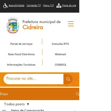
Acessibilidade
Conteúdo [1]
Menu [2]
Mapa do site
Prefeitura municipal de
Cidreira
Portal de serviços
Consulta IPTU
Nota Fiscal Eletrônica
Webmail
Informações Turísticas
COMDICA
Post
Todos posts
Setor de Comunicação