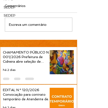
Comentários
SEDEP
SEDEP
EDITAL N.º 119/2026
EDITAL N.º 11
Escreva um comentário
Convocação para
Convocação pa
contrato temporário de
contrato tempo
Professor Ensino
Professor Ens
Fundamental 1ª a 4ª
Fundamental 1ª
Séries é publicada pela
Séries é public
CHAMAMENTO PÚBLICO N.º
Prefeitura de Cidreira
Prefeitura de C
001/2026 Prefeitura de
Cidreira abre seleção de
projetos culturais pela Política
há 2 dias
Nacional Aldir Blanc
EDITAL N.º 120/2026
Convocação para contrato
temporário de Atendente de
Educação Infantil é publicada
há 2 dias