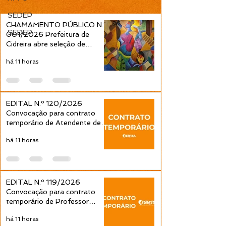
Fundamental 1ª a 4ª
Fundamental 1ª
SEDEP
Séries é publicada pela
Séries é public
CHAMAMENTO PÚBLICO N.º
Prefeitura de Cidreira
Prefeitura de C
SEDEP
001/2026 Prefeitura de
Cidreira abre seleção de
projetos culturais pela Política
há 11 horas
Nacional Aldir Blanc
EDITAL N.º 120/2026
Convocação para contrato
temporário de Atendente de
Educação Infantil é publicada
há 11 horas
pela Prefeitura de Cidreira
EDITAL N.º 119/2026
Convocação para contrato
temporário de Professor
Ensino Fundamental 1ª a 4ª
há 11 horas
Séries é publicada pela