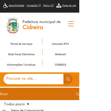
Acessibilidade
Conteúdo [1]
Menu [2]
Mapa do site
Prefeitura municipal de
Cidreira
Portal de serviços
Consulta IPTU
Nota Fiscal Eletrônica
Webmail
Informações Turísticas
COMDICA
Post
Todos posts
Setor de Comunicação