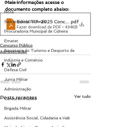
Mais informações acesse o 
Corsan
documento completo abaixo:
Nota
Edital 117-2025 Concurso Público
.pdf
Secretaria da Fazenda
Fazer download de PDF • 434KB
Procuradoria Municipal de Cidreira
Emater
Concurso Público
Secretaria do Turismo e Desporto de
Administração
Indústria e Comércio
Defesa Civil
Junta Militar
Administração
Ver tudo
Posts recentes
Concurso Público
Brigada Militar
Assistência Social, Cidadania e Hab