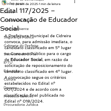
Todos posts
10 de set. de 2025
1 min de leitura
Edital 117/2025 –
Saúde
Convocação de Educador
Assistência Social
Social
Meio Ambiente
A Prefeitura Municipal de Cidreira 
Segurança Pública
convoca, para admissão imediata, o 
Gabinete do Prefeito
candidato classificado em 5º lugar 
no Concurso Público para o cargo 
Secretaria de Obras
de 
Educador Social
, em razão da 
IPTU
solicitação de reposicionamento do 
Educação
candidato classificado em 4º lugar. 
A convocação segue os critérios 
Cultura
estabelecidos no Edital nº 
Decreto
001/2024 e de acordo com a 
classificação final publicada no 
Processo Seletivo
Edital nº 018/2024.
Procuradoria Jurídica