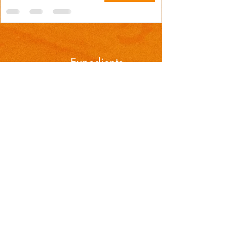
Prefeitura de Cidreira
Expediente
Horários de atendimento:
De segunda à sexta-feira das
08h30 às 12h e das 13h30 às 17h
.
Telefones
Endereços