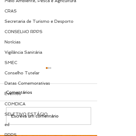
Meio Ambiente, Pesca e Agricultura
CRAS
Secretaria de Turismo e Desporto
CONSELHO RPPS
Notícias
Vigilância Sanitária
SMEC
Conselho Tutelar
Datas Comemorativas
Comentários
Eventos
COMDICA
SELETIVO ESTÁGIO
EDITAL N.º 119/2026
EDITAL N.º 11
Escreva um comentário
Convocação para
Convocação pa
ed
contrato temporário de
contrato tempo
RPPS
Professor Ensino
Professor Ens