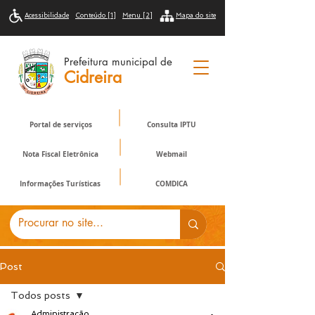
Acessibilidade
Conteúdo [1]
Menu [2]
Mapa do site
Prefeitura municipal de
Cidreira
Portal de serviços
Consulta IPTU
Nota Fiscal Eletrônica
Webmail
Informações Turísticas
COMDICA
Post
Todos posts
Administração