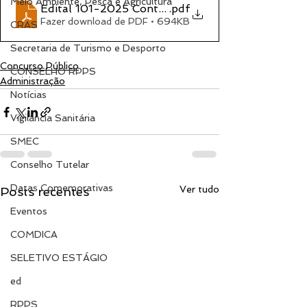
Meio Ambiente, Pesca e Agricultura
Edital 101-2025 Contrato Temporário
.pdf
Fazer download de PDF • 694KB
CRAS
Secretaria de Turismo e Desporto
Concurso Público
CONSELHO RPPS
Administração
Notícias
Vigilância Sanitária
SMEC
Conselho Tutelar
Datas Comemorativas
Ver tudo
Posts recentes
Eventos
COMDICA
SELETIVO ESTÁGIO
ed
RPPS