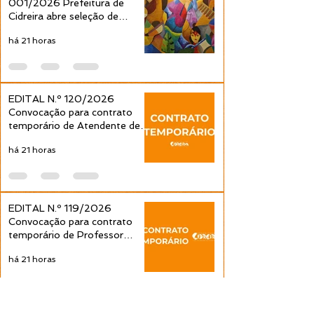
001/2026 Prefeitura de
Cidreira abre seleção de
projetos culturais pela Política
há 21 horas
Nacional Aldir Blanc
EDITAL N.º 120/2026
Convocação para contrato
temporário de Atendente de
Educação Infantil é publicada
há 21 horas
pela Prefeitura de Cidreira
EDITAL N.º 119/2026
Convocação para contrato
temporário de Professor
Ensino Fundamental 1ª a 4ª
há 21 horas
Séries é publicada pela
Prefeitura de Cidreira