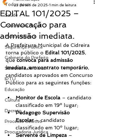
Todos posts
23 de set. de 2025
1 min de leitura
EDITAL 101/2025 –
Saúde
Convocação para
Assistência Social
admissão imediata.
Meio Ambiente
A Prefeitura Municipal de Cidreira 
Segurança Pública
torna público o 
Edital 101/2025
, 
Gabinete do Prefeito
que 
convoca para admissão 
imediata, em contrato temporário
, 
Secretaria de Obras
candidatos aprovados em Concurso 
IPTU
Público para as seguintes funções:
Educação
Monitor de Escola
 – candidato 
Cultura
classificado em 19º lugar;
Decreto
Pedagogo Supervisão 
Escolar
 – candidato 
Processo Seletivo
classificado em 10º lugar;
Procuradoria Jurídica
Servente de Limpeza
 – 