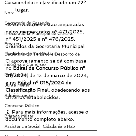
candidato classificado em 72º 
Corsan
lugar.
Nota
Secretaria da Fazenda
As convocações estão amparadas 
pelos memorandos nº 471/2025, 
Procuradoria Municipal de Cidreira
nº 451/2025 e nº 476/2025, 
Emater
oriundos da Secretaria Municipal 
de Educação e Cultura.
Secretaria do Turismo e Desporto de
O aproveitamento se dá com base 
Indústria e Comércio
no 
Edital de Concurso Público nº 
Defesa Civil
01/2024
, de 12 de março de 2024, 
e no 
Edital nº 015/2024 de 
Junta Militar
Classificação Final
, obedecendo aos 
Administração
critérios estabelecidos.
Concurso Público
📄 Para mais informações, acesse o 
Brigada Militar
documento completo abaixo.
Assistência Social, Cidadania e Hab