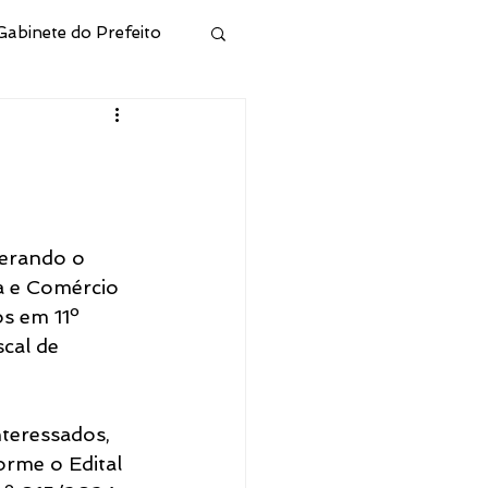
Gabinete do Prefeito
ivo
Municipal de Cidreira
derando o 
a e Comércio 
l
Junta Militar
s em 11º 
cal de 
 e Hab
teressados, 
rme o Edital 
CONSELHO RPPS