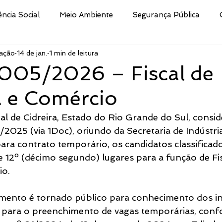
ência Social
Meio Ambiente
Segurança Pública
ação
14 de jan.
1 min de leitura
Educação
Cultura
Decreto
Processo Selet
005/2026 – Fiscal de
a e Comércio
san
Nota
Secretaria da Fazenda
Procuradoria 
al de Cidreira, Estado do Rio Grande do Sul, consi
025 (via 1Doc), oriundo da Secretaria de Indústri
ismo e Desporto de
Indústria e Comércio
Defesa Civi
ara contrato temporário, os candidatos classificado
e 12º (décimo segundo) lugares para a função de Fis
io.
Público
Brigada Militar
Assistência Social, Cidadania
ento é tornado público para conhecimento dos in
 para o preenchimento de vagas temporárias, confo
tura
CRAS
Secretaria de Turismo e Desporto