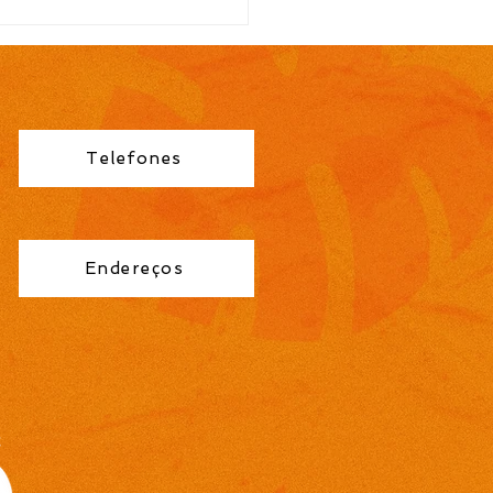
TAL N.º 113/2026
ocação para contrato
orário de Professor
no Fundamental 1ª a
éries é publicada pela
eitura de Cidreira
Telefones
Endereços