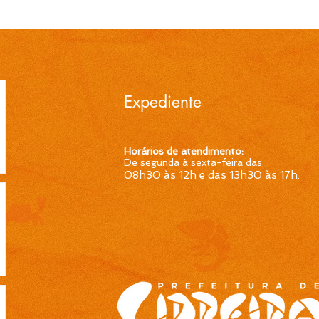
EDITAL N.º 119/2026
EDI
Convocação para contrato
Conv
temporário de Professor
temp
Ensino Fundamental 1ª a
Ensi
4ª Séries é publicada pela
4ª S
Prefeitura de Cidreira
Pref
Expediente
Horários de atendimento:
De segunda à sexta-feira das
08h30 às 12h e das 13h30 às 17h
.