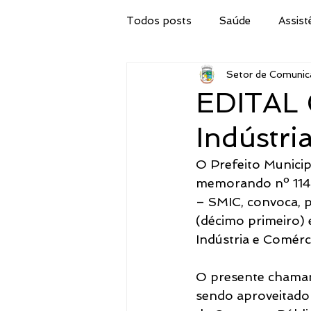
Todos posts
Saúde
Assist
Setor de Comunic
Secretaria de Obras
IPTU
EDITAL 
Indústri
Procuradoria Jurídica
Cor
O Prefeito Municip
memorando nº 114/2
Emater
Secretaria do Tur
– SMIC, convoca, p
(décimo primeiro) 
Indústria e Comérc
Administração
Concurso 
O presente chamam
sendo aproveitado
Meio Ambiente, Pesca e Agricul