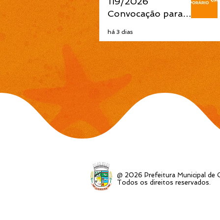
119/2026
Prefeitura de
Convocação para
Cidreira
contrato temporário
há 3 dias
de Professor Ensino
Fundamental 1ª a 4ª
Séries é publicada
pela Prefeitura de
Cidreira
@ 2026 Prefeitura Municipal de C
Todos os direitos reservados.