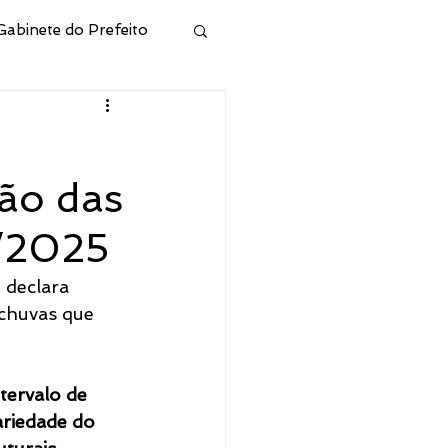
Gabinete do Prefeito
ivo
ão das
Municipal de Cidreira
5/2025
l
Junta Militar
, declara 
 chuvas que 
 e Hab
tervalo de 
riedade do 
CONSELHO RPPS