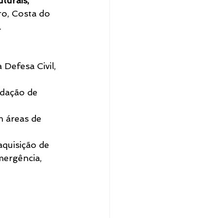
turais, 
ro, Costa do 
.
Defesa Civil, 
adação de 
m áreas de 
aquisição de 
mergência, 