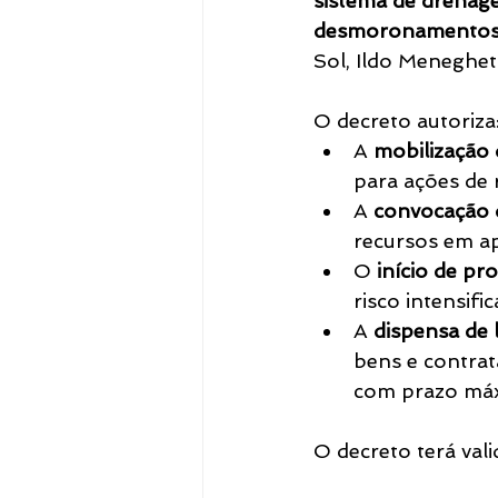
sistema de drena
desmoronamentos e
Sol, Ildo Meneghett
Notícias
O decreto autoriza
A 
mobilização 
para ações de 
A 
convocação 
recursos em ap
O 
início de pr
risco intensifi
A 
dispensa de l
bens e contrat
com prazo máx
O decreto terá vali