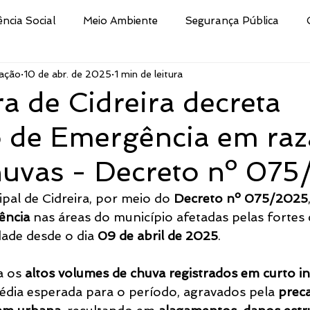
ência Social
Meio Ambiente
Segurança Pública
ação
10 de abr. de 2025
1 min de leitura
Educação
Cultura
Decreto
Processo Selet
ra de Cidreira decreta
o de Emergência em raz
san
Nota
Secretaria da Fazenda
Procuradoria 
huvas - Decreto nº 07
ismo e Desporto de
Indústria e Comércio
Defesa Civi
pal de Cidreira, por meio do 
Decreto nº 075/2025
ência
 nas áreas do município afetadas pelas fortes
dade desde o dia 
09 de abril de 2025
.
Público
Brigada Militar
Assistência Social, Cidadania
 os 
altos volumes de chuva registrados em curto in
édia esperada para o período, agravados pela 
preca
tura
CRAS
Secretaria de Turismo e Desporto