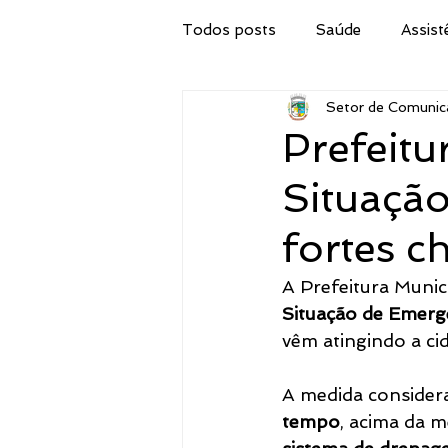
Todos posts
Saúde
Assist
Setor de Comunic
Secretaria de Obras
IPTU
Prefeitu
Situaçã
Procuradoria Jurídica
Cor
fortes c
Emater
Secretaria do Tur
A Prefeitura Munici
Situação de Emerg
vêm atingindo a ci
Administração
Concurso 
A medida considera
tempo
, acima da m
Meio Ambiente, Pesca e Agricul