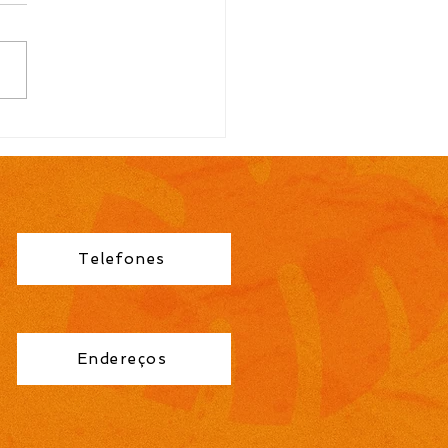
TAL N.º 113/2026
ocação para contrato
orário de Professor
no Fundamental 1ª a
éries é publicada pela
eitura de Cidreira
Telefones
Endereços