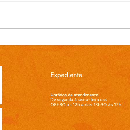
EDITAL N.º 119/2026
EDI
Convocação para contrato
Conv
temporário de Professor
temp
Ensino Fundamental 1ª a
Ensi
4ª Séries é publicada pela
4ª S
Prefeitura de Cidreira
Pref
Expediente
Horários de atendimento:
De segunda à sexta-feira das
08h30 às 12h e das 13h30 às 17h
.