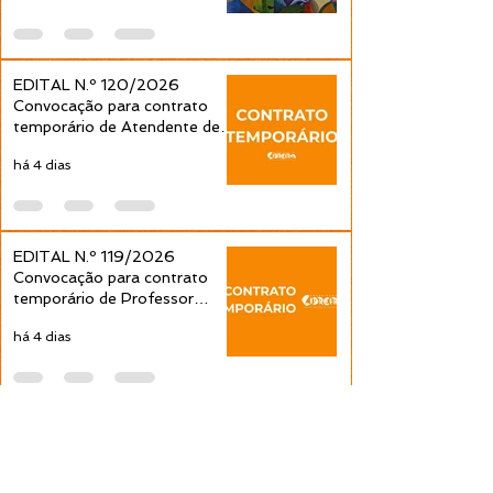
EDITAL N.º 120/2026
Convocação para contrato
temporário de Atendente de
Educação Infantil é publicada
há 4 dias
pela Prefeitura de Cidreira
EDITAL N.º 119/2026
Convocação para contrato
temporário de Professor
Ensino Fundamental 1ª a 4ª
há 4 dias
Séries é publicada pela
Prefeitura de Cidreira
Expediente