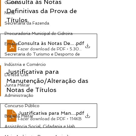
Consulta às Notas 
Corsan
Definitivas da Prova de 
Nota
Títulos
Secretaria da Fazenda
Procuradoria Municipal de Cidreira
Consulta às Notas Definitivas da Prova de Título
.pdf
Emater
Fazer download de PDF • 5.30MB
Secretaria do Turismo e Desporto de
Indústria e Comércio
Justificativa para 
Defesa Civil
Manutenção/Alteração das 
Junta Militar
Notas de Títulos
Administração
Concurso Público
Justificativa para Manutenção - Alteração das N
.pdf
Brigada Militar
Fazer download de PDF • 114KB
Assistência Social, Cidadania e Hab