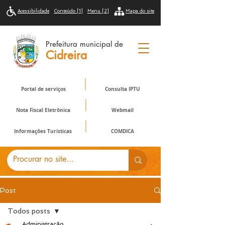
Acessibilidade
Conteúdo [1]
Menu [2]
Mapa do site
Prefeitura municipal de
Cidreira
Portal de serviços
Consulta IPTU
Nota Fiscal Eletrônica
Webmail
Informações Turísticas
COMDICA
Post
Todos posts
Administração