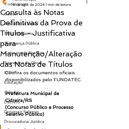
Todos posts
6 de ago. de 2024
1 min de leitura
Consulta às Notas
Saúde
Definitivas da Prova de
Assistência Social
Títulos - Justificativa
Meio Ambiente
para
Segurança Pública
Manutenção/Alteração
Gabinete do Prefeito
das Notas de Títulos
Secretaria de Obras
Confira os documentos oficiais 
IPTU
disponibilizados pelo FUNDATEC.
Educação
Cultura
Prefeitura Municipal de 
Cidreira/RS
Decreto
(Concurso Público e Processo 
Processo Seletivo
Seletivo Público)
Procuradoria Jurídica