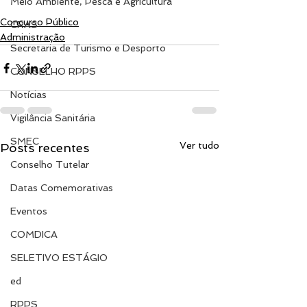
Meio Ambiente, Pesca e Agricultura
Concurso Público
CRAS
Administração
Secretaria de Turismo e Desporto
CONSELHO RPPS
Notícias
Vigilância Sanitária
SMEC
Ver tudo
Posts recentes
Conselho Tutelar
Datas Comemorativas
Eventos
COMDICA
SELETIVO ESTÁGIO
ed
RPPS