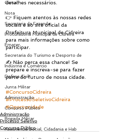
detalhes necessários.
Corsan
Nota
👉 Fiquem atentos às nossas redes 
Secretaria da Fazenda
sociais e ao site oficial da 
Prefeitura Municipal de Cidreira 
Procuradoria Municipal de Cidreira
para mais informações sobre como 
Emater
participar.
Secretaria do Turismo e Desporto de
✍️ Não perca essa chance! Se 
Indústria e Comércio
prepare e inscreva-se para fazer 
Defesa Civil
parte do futuro de nossa cidade. 
Junta Militar
#ConcursoCidreira
Administração
#ProcessoSeletivoCidreira
#Oportunidade
Concurso Público
Administração
Brigada Militar
Processo Seletivo
Concurso Público
Assistência Social, Cidadania e Hab