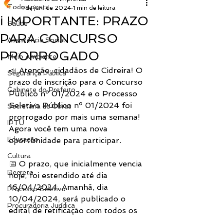
Todos posts
1 de jun. de 2024
1 min de leitura
ℹ️ IMPORTANTE: PRAZO
Saúde
PARA CONCURSO
Assistência Social
PRORROGADO
Meio Ambiente
📣 Atenção, cidadãos de Cidreira! O 
Segurança Pública
prazo de inscrição para o Concurso 
Gabinete do Prefeito
Público nº 01/2024 e o Processo 
Seletivo Público nº 01/2024 foi 
Secretaria de Obras
prorrogado por mais uma semana! 
IPTU
Agora você tem uma nova 
Educação
oportunidade para participar.
Cultura
📅 O prazo, que inicialmente vencia 
Decreto
hoje, foi estendido até dia 
16/04/2024. Amanhã, dia 
Processo Seletivo
10/04/2024, será publicado o 
Procuradoria Jurídica
edital de retificação com todos os 