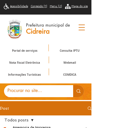
Acessibilidade
Conteúdo [1]
Menu [2]
Mapa do site
Prefeitura municipal de
Cidreira
Portal de serviços
Consulta IPTU
Nota Fiscal Eletrônica
Webmail
Informações Turísticas
COMDICA
Post
Todos posts
Assessoria de Imprensa